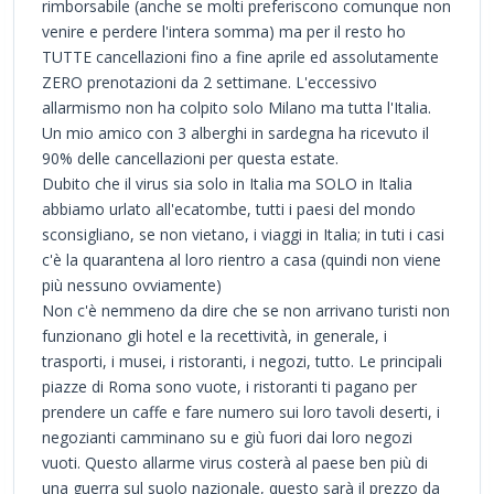
rimborsabile (anche se molti preferiscono comunque non
venire e perdere l'intera somma) ma per il resto ho
TUTTE cancellazioni fino a fine aprile ed assolutamente
ZERO prenotazioni da 2 settimane. L'eccessivo
allarmismo non ha colpito solo Milano ma tutta l'Italia.
Un mio amico con 3 alberghi in sardegna ha ricevuto il
90% delle cancellazioni per questa estate.
Dubito che il virus sia solo in Italia ma SOLO in Italia
abbiamo urlato all'ecatombe, tutti i paesi del mondo
sconsigliano, se non vietano, i viaggi in Italia; in tuti i casi
c'è la quarantena al loro rientro a casa (quindi non viene
più nessuno ovviamente)
Non c'è nemmeno da dire che se non arrivano turisti non
funzionano gli hotel e la recettività, in generale, i
trasporti, i musei, i ristoranti, i negozi, tutto. Le principali
piazze di Roma sono vuote, i ristoranti ti pagano per
prendere un caffe e fare numero sui loro tavoli deserti, i
negozianti camminano su e giù fuori dai loro negozi
vuoti. Questo allarme virus costerà al paese ben più di
una guerra sul suolo nazionale, questo sarà il prezzo da