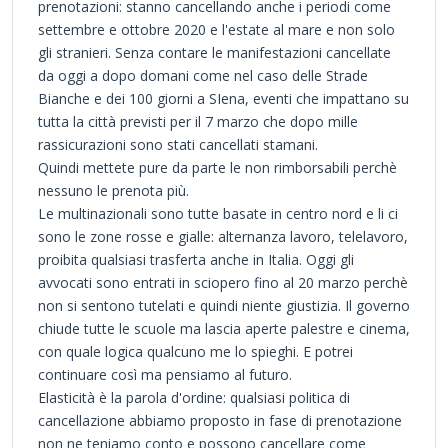
prenotazioni: stanno cancellando anche i periodi come
settembre e ottobre 2020 e l'estate al mare e non solo
gli stranieri. Senza contare le manifestazioni cancellate
da oggi a dopo domani come nel caso delle Strade
Bianche e dei 100 giorni a SIena, eventi che impattano su
tutta la città previsti per il 7 marzo che dopo mille
rassicurazioni sono stati cancellati stamani.
Quindi mettete pure da parte le non rimborsabili perchè
nessuno le prenota più.
Le multinazionali sono tutte basate in centro nord e li ci
sono le zone rosse e gialle: alternanza lavoro, telelavoro,
proibita qualsiasi trasferta anche in Italia. Oggi gli
avvocati sono entrati in sciopero fino al 20 marzo perchè
non si sentono tutelati e quindi niente giustizia. Il governo
chiude tutte le scuole ma lascia aperte palestre e cinema,
con quale logica qualcuno me lo spieghi. E potrei
continuare così ma pensiamo al futuro.
Elasticità è la parola d'ordine: qualsiasi politica di
cancellazione abbiamo proposto in fase di prenotazione
non ne teniamo conto e possono cancellare come