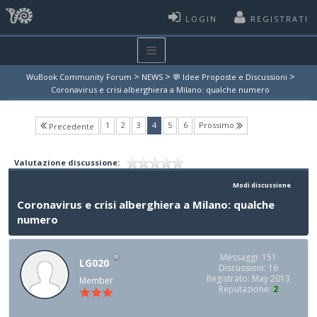
LOGIN
REGISTRATI
>
>
>
WuBook Community Forum
NEWS
💬 Idee Proposte e Discussioni
Coronavirus e crisi alberghiera a Milano: qualche numero
(current)
1
2
3
4
5
6
Prossimo
Precedente
Valutazione discussione:
Modi discussione
Coronavirus e crisi alberghiera a Milano: qualche
numero
Messaggi: 151
LG020
Discussioni: 16
Registrato: May 2013
Member
Reputazione:
2