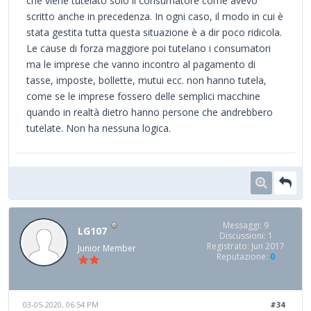
che viene tutelato solo il consumatore come avevo
scritto anche in precedenza. In ogni caso, il modo in cui è
stata gestita tutta questa situazione è a dir poco ridicola.
Le cause di forza maggiore poi tutelano i consumatori
ma le imprese che vanno incontro al pagamento di
tasse, imposte, bollette, mutui ecc. non hanno tutela,
come se le imprese fossero delle semplici macchine
quando in realtà dietro hanno persone che andrebbero
tutelate. Non ha nessuna logica.
Messaggi: 9
LG107
Discussioni: 1
Registrato: Jun 2017
Junior Member
Reputazione:
0
03-05-2020, 06:54 PM
#34