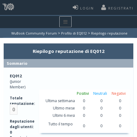
LOGIN
REGISTRATI
>
>
WuBook Community Forum
Profilo di EQ012
Riepilogo reputazione
Riepilogo reputazione di EQ012
Sommario
EQ012
(Junior
Member)
Positivi
Neutrali
Negativi
Totale
Ultima settimana
0
0
0
reputazione:
Ultimo mese
0
0
0
0
Ultimi 6 mesi
0
0
0
Reputazione
Tutto il tempo
0
0
0
dagli utenti:
0