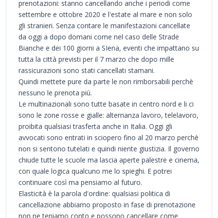
prenotazioni: stanno cancellando anche i periodi come
settembre e ottobre 2020 e l'estate al mare e non solo
gli stranieri. Senza contare le manifestazioni cancellate
da oggi a dopo domani come nel caso delle Strade
Bianche e dei 100 giorni a SIena, eventi che impattano su
tutta la città previsti per il 7 marzo che dopo mille
rassicurazioni sono stati cancellati stamani.
Quindi mettete pure da parte le non rimborsabili perchè
nessuno le prenota più.
Le multinazionali sono tutte basate in centro nord e li ci
sono le zone rosse e gialle: alternanza lavoro, telelavoro,
proibita qualsiasi trasferta anche in Italia. Oggi gli
avvocati sono entrati in sciopero fino al 20 marzo perchè
non si sentono tutelati e quindi niente giustizia. Il governo
chiude tutte le scuole ma lascia aperte palestre e cinema,
con quale logica qualcuno me lo spieghi. E potrei
continuare così ma pensiamo al futuro.
Elasticità è la parola d'ordine: qualsiasi politica di
cancellazione abbiamo proposto in fase di prenotazione
non ne teniamo conto e possono cancellare come