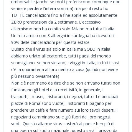
rimborsabile (anche se molti preferiscono comunque non
venire e perdere l'intera somma) ma per il resto ho
TUTTE cancellazioni fino a fine aprile ed assolutamente
ZERO prenotazioni da 2 settimane. L'eccessivo
allarmismo non ha colpito solo Milano ma tutta l'Italia.
Un mio amico con 3 alberghi in sardegna ha ricevuto il
90% delle cancellazioni per questa estate.
Dubito che il virus sia solo in Italia ma SOLO in Italia
abbiamo urlato all'ecatombe, tutti i paesi del mondo
sconsigliano, se non vietano, i viaggi in Italia; in tuti i casi
c'è la quarantena al loro rientro a casa (quindi non viene
più nessuno ovviamente)
Non c'è nemmeno da dire che se non arrivano turisti non
funzionano gli hotel e la recettività, in generale, i
trasporti, i musei, i ristoranti, i negozi, tutto. Le principali
piazze di Roma sono vuote, i ristoranti ti pagano per
prendere un caffe e fare numero sui loro tavoli deserti, i
negozianti camminano su e giù fuori dai loro negozi
vuoti. Questo allarme virus costerà al paese ben più di
una guerra sul suolo nazionale, questo sarà il prezzo da