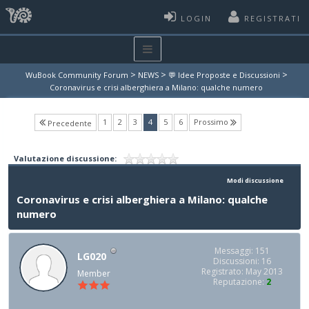
LOGIN
REGISTRATI
>
>
>
WuBook Community Forum
NEWS
💬 Idee Proposte e Discussioni
Coronavirus e crisi alberghiera a Milano: qualche numero
(current)
1
2
3
4
5
6
Prossimo
Precedente
Valutazione discussione:
Modi discussione
Coronavirus e crisi alberghiera a Milano: qualche
numero
Messaggi: 151
LG020
Discussioni: 16
Registrato: May 2013
Member
Reputazione:
2