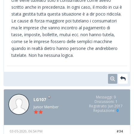
che viene tutelato solo il consumatore come avevo
scritto anche in precedenza. In ogni caso, il modo in cui è
stata gestita tutta questa situazione è a dir poco ridicola.
Le cause di forza maggiore poi tutelano i consumatori
ma le imprese che vanno incontro al pagamento di
tasse, imposte, bollette, mutui ecc. non hanno tutela,
come se le imprese fossero delle semplici macchine
quando in realtà dietro hanno persone che andrebbero
tutelate. Non ha nessuna logica.
Messaggi: 9
LG107
Discussioni: 1
Registrato: Jun 2017
Junior Member
Reputazione:
0
03-05-2020, 06:54 PM
#34