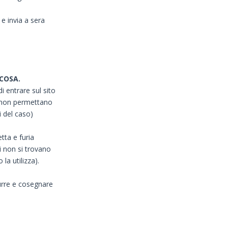
e invia a sera
COSA.
di entrare sul sito
e non permettano
i del caso)
tta e furia
ui non si trovano
a utilizza).
durre e cosegnare