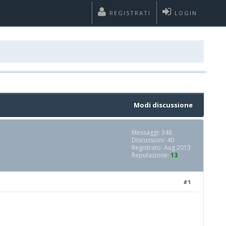
REGISTRATI
LOGIN
Modi discussione
Messaggi: 348
Discussioni: 40
Registrato: Aug 2013
Reputazione:
13
#1