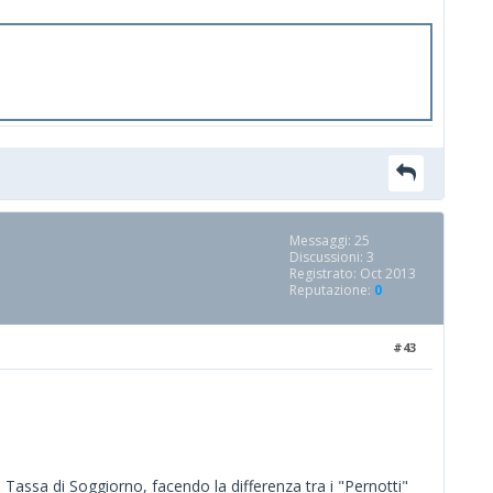
Messaggi: 25
Discussioni: 3
Registrato: Oct 2013
Reputazione:
0
#43
la Tassa di Soggiorno, facendo la differenza tra i "Pernotti"