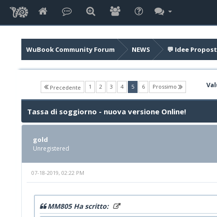
WuBook Community Forum
NEWS
💬 Idee Propost
Val
(current)
1
2
3
4
5
6
Prossimo
Precedente
Tassa di soggiorno - nuova versione Online!
gold
Unregistered
07-18-2019, 02:22 PM
MM805 Ha scritto: