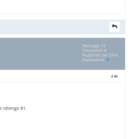
Messaggi: 19
Discussioni: 8
Registrato: Jan 2014
Reputazione:
0
#46
ne ottengo 81.