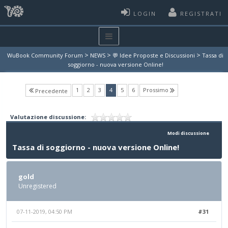
LOGIN
REGISTRATI
>
>
>
WuBook Community Forum
NEWS
💬 Idee Proposte e Discussioni
Tassa di
soggiorno - nuova versione Online!
(current)
1
2
3
4
5
6
Prossimo
Precedente
Valutazione discussione:
Modi discussione
Tassa di soggiorno - nuova versione Online!
gold
Unregistered
07-11-2019, 04:50 PM
#31