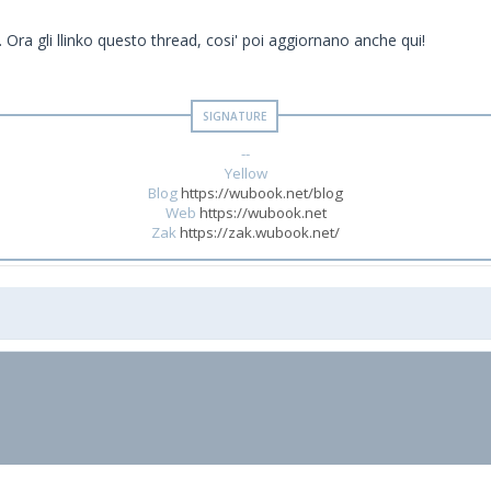
. Ora gli llinko questo thread, cosi' poi aggiornano anche qui!
--
Yellow
Blog
https://wubook.net/blog
Web
https://wubook.net
Zak
https://zak.wubook.net/