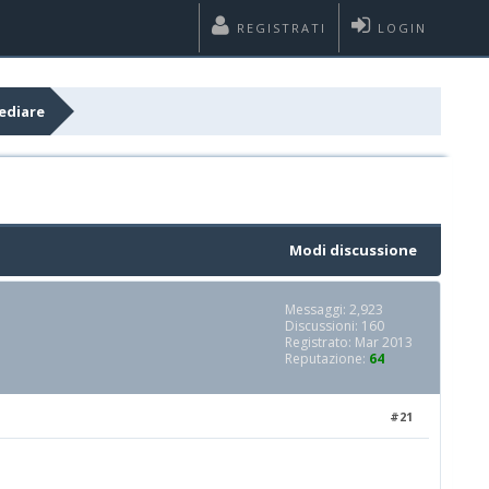
REGISTRATI
LOGIN
ediare
Modi discussione
Messaggi: 2,923
Discussioni: 160
Registrato: Mar 2013
Reputazione:
64
#21