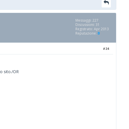
Messaggi: 227
Discussioni: 31
Registrato: Apr 2013
Reputazione:
0
#24
o sito./OR