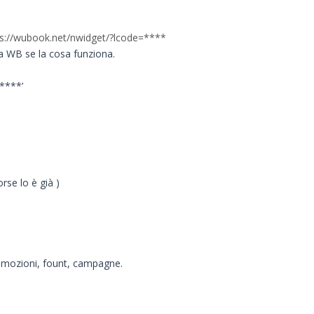
ps://wubook.net/nwidget/?lcode=****
e a WB se la cosa funziona.
****’
rse lo è già )
 promozioni, fount, campagne.