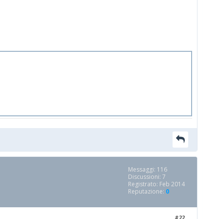
Messaggi: 116
Discussioni: 7
Registrato: Feb 2014
Reputazione:
0
#22