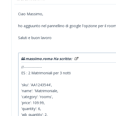
Ciao Massimo,
ho aggiuunto nel pannellino di google l'opzione per il room
Saluti e buon lavoro
massimo.roma Ha scritto:
//--------------
ES : 2 Matrimoniali per 3 notti
'sku': 'AA1243544',
'name': 'Matrimoniale,
'category': 'rooms',
'price': 109.99,
'quantity': 6,
'wb_quantity': 2,