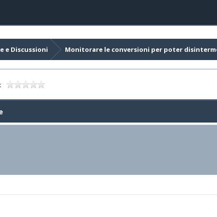
e e Discussioni
Monitorare le conversioni per poter disinterm
:
e