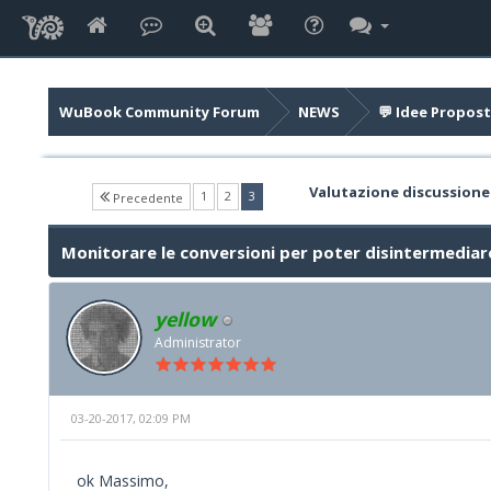
WuBook Community Forum
NEWS
💬 Idee Propost
Valutazione discussione
(current)
1
2
3
Precedente
Monitorare le conversioni per poter disintermediar
yellow
Administrator
03-20-2017, 02:09 PM
ok Massimo,