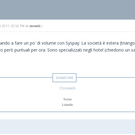
-10-2017, 05:56 PM da
osviweb
.)
ovando a fare un po' di volume con Syspay. La società è estera (triangol
ano però puntuali per ora. Sono specializzati negli hotel (chiedono un sa
Osviweb
Twitter
LinkedIn