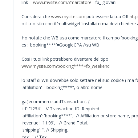
link =
www.mysite.com/?marcatore=
fb_ giovani
Considera che
www.mysite.com
può essere la tua OR
htt
o il tuo sito con il ‘multiwidget’ installato ma devi chieder
Ho notate che WB usa come marcatore il campo ‘booking
es : ‘booking****’=GoogleCPA //su WB
Cosi i tuoi link potrebbero diventare del tipo :
www.mysite.com?booking****=fb_weekend
lo Staff di WB dovrebbe solo settare nel suo codice ( ma fo
'affiliation'= 'booking****’', o altro nome
ga('ecommerce:addTransaction', {
'id': '1234', // Transaction ID. Required.
'affiliation': 'booking****’', // Affiliation or store name,
'revenue': '11.99', // Grand Total.
'shipping': '', // Shipping.
'tax': '' // Tax.