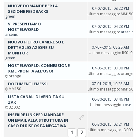
NUOVE DOMANDE PER LA
07-07-2015, 08:22 PM
SEZIONE FEEDBACKS
Ultimo messaggio
:
MM150
green
VI PRESENTIAMO
07-07-2015, 04:23 PM
HOSTELWORLD
Ultimo messaggio
: arsenic
arsenic
NUOVO FILTRO CAMERE SU E
DETTAGLIO AZIONE SU
07-07-2015, 08:28 AM
MONITOR
Ultimo messaggio
:
RS019
green
HOSTELWORLD: CONNESSIONE
07-05-2015, 03:30 PM
XML PRONTA ALL'USO!
Ultimo messaggio
:
orange
orange
DOCUMENTI EMESSI
07-01-2015, 10:25 AM
MM150
Ultimo messaggio
:
MM150
LISTA CANALI DI VENDITA SU
06-30-2015, 03:46 PM
ZAK
Ultimo messaggio
: rose
BZ002
INSERIRE LINK PER MANDARE
UN EMAIL ALLA STRUTTURA IN
06-30-2015, 02:21 PM
CASO DI RISPOSTA NEGATIVA
Ultimo messaggio
:
LD009
1
2