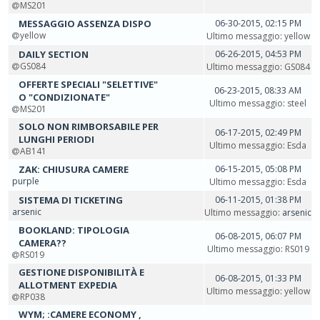
MS201
MESSAGGIO ASSENZA DISPO
06-30-2015, 02:15 PM
yellow
Ultimo messaggio
:
yellow
DAILY SECTION
06-26-2015, 04:53 PM
GS084
Ultimo messaggio
:
GS084
OFFERTE SPECIALI "SELETTIVE"
06-23-2015, 08:33 AM
O "CONDIZIONATE"
Ultimo messaggio
:
steel
MS201
SOLO NON RIMBORSABILE PER
06-17-2015, 02:49 PM
LUNGHI PERIODI
Ultimo messaggio
:
Esda
AB141
ZAK: CHIUSURA CAMERE
06-15-2015, 05:08 PM
purple
Ultimo messaggio
:
Esda
SISTEMA DI TICKETING
06-11-2015, 01:38 PM
arsenic
Ultimo messaggio
: arsenic
BOOKLAND: TIPOLOGIA
06-08-2015, 06:07 PM
CAMERA??
Ultimo messaggio
:
RS019
RS019
GESTIONE DISPONIBILITÀ E
06-08-2015, 01:33 PM
ALLOTMENT EXPEDIA
Ultimo messaggio
:
yellow
RP038
WYM; :CAMERE ECONOMY ,