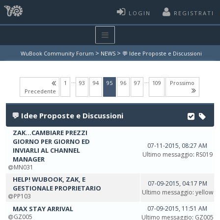
LOGIN
REGISTRATI
>
>
WuBook Community Forum
NEWS
💬 Idee Proposte e Discussioni
…
…
(current)
1
93
94
95
96
97
109
Prossimo
Precedente
💬 Idee Proposte e Discussioni
ZAK...CAMBIARE PREZZI
GIORNO PER GIORNO ED
07-11-2015, 08:27 AM
INVIARLI AL CHANNEL
Ultimo messaggio
:
RS019
MANAGER
MN031
HELP! WUBOOK, ZAK, E
07-09-2015, 04:17 PM
GESTIONALE PROPRIETARIO
Ultimo messaggio
:
yellow
PP103
MAX STAY ARRIVAL
07-09-2015, 11:51 AM
GZ005
Ultimo messaggio
:
GZ005