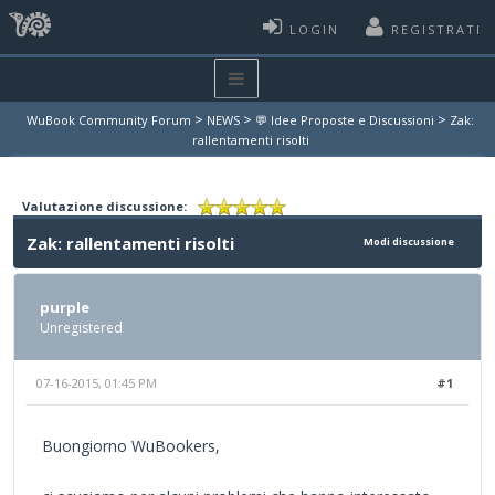
LOGIN
REGISTRATI
>
>
>
WuBook Community Forum
NEWS
💬 Idee Proposte e Discussioni
Zak:
rallentamenti risolti
Valutazione discussione:
Zak: rallentamenti risolti
Modi discussione
purple
Unregistered
07-16-2015, 01:45 PM
#1
Buongiorno WuBookers,