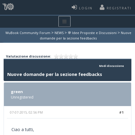
LOGIN
REGISTRATI
>
>
>
WuBook Community Forum
NEWS
💬 Idee Proposte e Discussioni
Nuove
domande per la sezione feedbacks
Valutazione discussione:
Modi discussione
Nuove domande per la sezione feedbacks
green
Unregistered
07-07-2015, 02:56 PM
#1
Ciao a tutti,