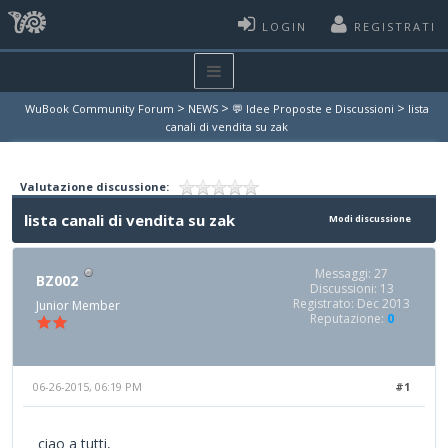
LOGIN
REGISTRATI
>
>
>
WuBook Community Forum
NEWS
💬 Idee Proposte e Discussioni
lista
canali di vendita su zak
Valutazione discussione:
lista canali di vendita su zak
Modi discussione
Messaggi: 27
BZ002
Discussioni: 13
Registrato: Dec 2013
Junior Member
Reputazione:
0
06-26-2015, 06:19 PM
#1
ciao a tutti,