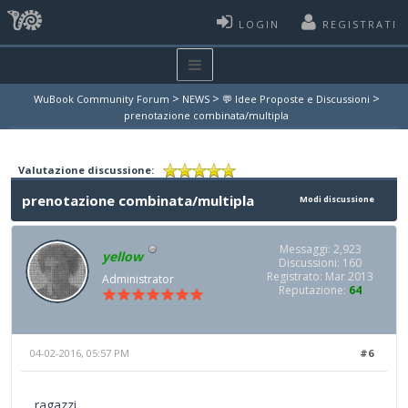
LOGIN
REGISTRATI
>
>
>
WuBook Community Forum
NEWS
💬 Idee Proposte e Discussioni
prenotazione combinata/multipla
Valutazione discussione:
prenotazione combinata/multipla
Modi discussione
Messaggi: 2,923
yellow
Discussioni: 160
Registrato: Mar 2013
Administrator
Reputazione:
64
04-02-2016, 05:57 PM
#6
ragazzi,