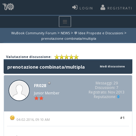
LOGIN
REGISTRATI
>
>
>
WuBook Community Forum
NEWS
💬 Idee Proposte e Discussioni
prenotazione combinata/multipla
Valutazione discussione:
prenotazione combinata/multipla
Modi discussione
Messaggi: 29
FR028
Discussioni: 7
Registrato: Nov 2013
Junior Member
Reputazione:
0
#1
04-02-2016, 09:10 AM