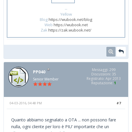
--
Yellow
Blog
https://wubook.net/blog
Web
https://wubook.net
Zak
https://zak.wubook.net/
Messaggi: 299
PP040
Discussioni: 35
Registrato: Apr 2013
Senior Member
Reputazione:
1
04-03-2016, 04:48 PM
#7
Quanto abbiamo segnalato a OTA ... non possono fare
nulla, ogni cliente per loro è PIU' importante che un