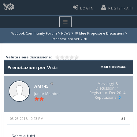
LOGIN
REGISTRATI
>
>
>
WuBook Community Forum
NEWS
💬 Idee Proposte e Discussioni
Prenotazioni per Visti
Valutazione discussione:
Prenotazioni per Visti
Modi discussione
Messaggi: 8
AM145
Discussioni: 1
Registrato: Dec 2014
Junior Member
Reputazione:
0
03-28-2016, 10:23 PM
#1
Salve a tutti,