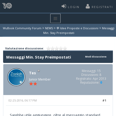
LOGIN
REGISTRATI
>
>
>
WuBook Community Forum
NEWS
💬 Idee Proposte e Discussioni
Messaggi
Min. Stay Preimpostati
Valutazione discussione:
Messaggi Min. Stay Preimpostati
Modi discussione
Messaggi: 15
Tes
Discussioni: 8
Registrato: Apr 2013
Junior Member
Reputazione:
0
02-25-2016, 06:17 PM
#1
Sarebbe utile aggiungere, oltre al messaggio standard