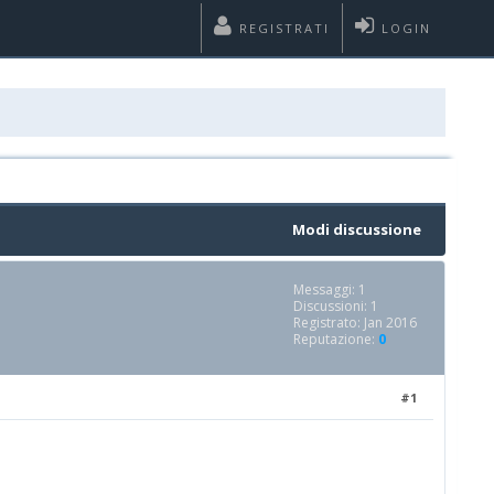
REGISTRATI
LOGIN
Modi discussione
Messaggi: 1
Discussioni: 1
Registrato: Jan 2016
Reputazione:
0
#1