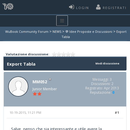
LOGIN
REGISTRATI
>
>
>
WuBook Community Forum
NEWS
💬 Idee Proposte e Discussioni
Export
Tabla
Valutazione discussione:
Export Tabla
Modi discussione
Messaggi: 3
MM052
Discussioni: 2
Registrato: Apr 2013
Junior Member
Reputazione:
0
10-19-2015, 11:21 PM
#1
Salve, penso che sia interessante e utile avere la