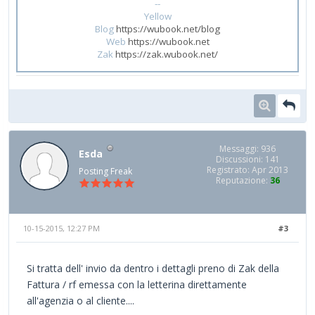
--
Yellow
Blog
https://wubook.net/blog
Web
https://wubook.net
Zak
https://zak.wubook.net/
Messaggi: 936
Esda
Discussioni: 141
Registrato: Apr 2013
Posting Freak
Reputazione:
36
10-15-2015, 12:27 PM
#3
Si tratta dell' invio da dentro i dettagli preno di Zak della
Fattura / rf emessa con la letterina direttamente
all'agenzia o al cliente....