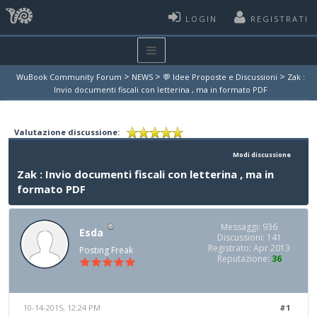
LOGIN
REGISTRATI
>
>
>
WuBook Community Forum
NEWS
💬 Idee Proposte e Discussioni
Zak :
Invio documenti fiscali con letterina , ma in formato PDF
Valutazione discussione:
Modi discussione
Zak : Invio documenti fiscali con letterina , ma in
formato PDF
Messaggi: 936
Esda
Discussioni: 141
Registrato: Apr 2013
Posting Freak
Reputazione:
36
10-14-2015, 12:24 PM
#1