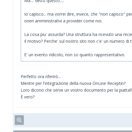
Ma.... detto questo.....
Io capisco... ma vorrei dire, invece, che "non capisco" p
oneri amministrativi a provider come noi.
La cosa piu' assurda? Una struttura ha ricevuto una rec
Il motivo? Perche' sul nostro sito non c'e' un numero di 
E' un evento ridicolo, non so quanto rappresentativo.
Perfetto ora riferirò...
Mentre per l'integrazione della nuova OnLine Receptin?
Loro dicono che serve un vostro documento per la piattafo
È vero?