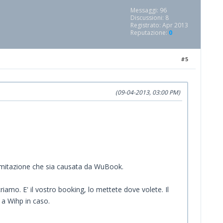
Messaggi: 96
Discussioni: 8
Registrato: Apr 2013
Reputazione:
0
#5
(09-04-2013, 03:00 PM)
 limitazione che sia causata da WuBook.
iamo. E' il vostro booking, lo mettete dove volete. Il
 a Wihp in caso.