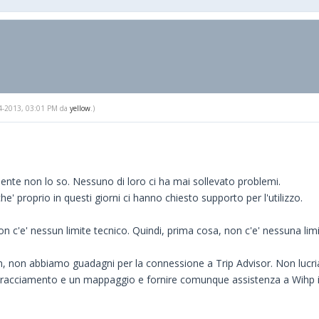
-04-2013, 03:01 PM da
yellow
.)
ente non lo so. Nessuno di loro ci ha mai sollevato problemi.
he' proprio in questi giorni ci hanno chiesto supporto per l'utilizzo.
non c'e' nessun limite tecnico. Quindi, prima cosa, non c'e' nessuna l
in, non abbiamo guadagni per la connessione a Trip Advisor. Non lucria
un tracciamento e un mappaggio e fornire comunque assistenza a Wihp 