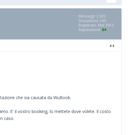
Messaggi: 2,923
Discussioni: 160
Registrato: Mar 2013
Reputazione:
64
#4
imitazione che sia causata da WuBook.
mo. E' il vostro booking, lo mettete dove volete. Il costo
in caso.