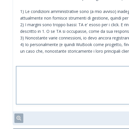
1) Le condizioni amministrative sono (a mio avviso) inadegu
attualmente non fornisce strumenti di gestione, quindi per 
2) I margini sono troppo bassi: TA e' esoso per i click. E
descritto in 1. O se TA si occupasse, come da sua responsabi
3) Nonostante varie connessioni, io devo ancora registrar
4) Io personalmente (e quindi WuBook come progetto, finch
un caso che, nonostante storicamente i loro principali clien