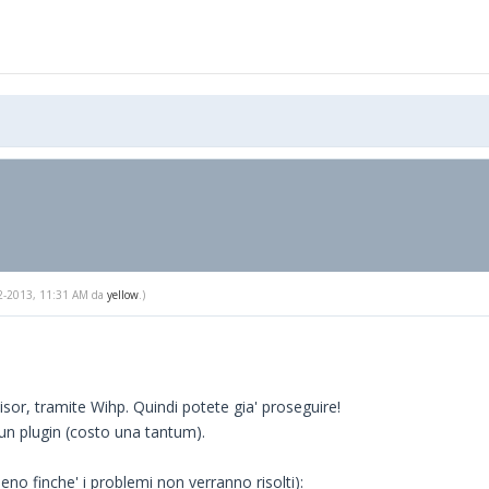
-12-2013, 11:31 AM da
yellow
.)
sor, tramite Wihp. Quindi potete gia' proseguire!
 un plugin (costo una tantum).
no finche' i problemi non verranno risolti):