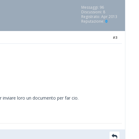
Messaggi: 96
Discussioni: 8
Registrato: Apr 2013
Reputazione:
0
#3
er inviare loro un documento per far cio.