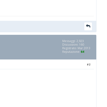
Messaggi: 2,923
Discussioni: 160
Registrato: Mar 2013
Reputazione:
64
#2