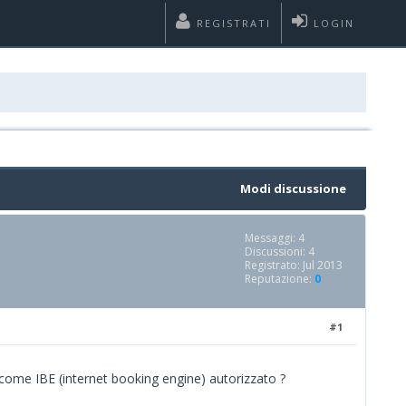
REGISTRATI
LOGIN
Modi discussione
Messaggi: 4
Discussioni: 4
Registrato: Jul 2013
Reputazione:
0
#1
come IBE (internet booking engine) autorizzato ?