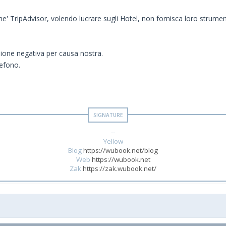
che' TripAdvisor, volendo lucrare sugli Hotel, non fornisca loro strume
sione negativa per causa nostra.
lefono.
--
Yellow
Blog
https://wubook.net/blog
Web
https://wubook.net
Zak
https://zak.wubook.net/