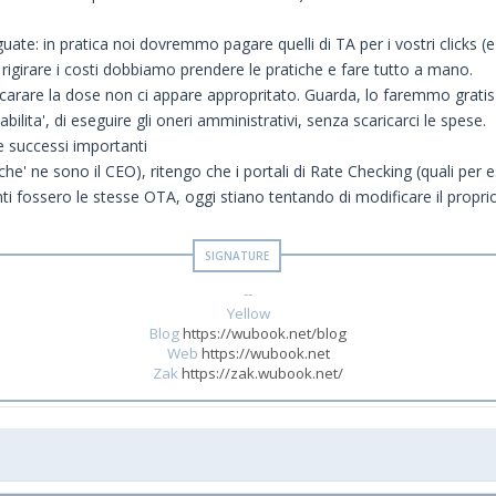
ate: in pratica noi dovremmo pagare quelli di TA per i vostri clicks (
rigirare i costi dobbiamo prendere le pratiche e fare tutto a mano.
 rincarare la dose non ci appare appropritato. Guarda, lo faremmo gra
lita', di eseguire gli oneri amministrativi, senza scaricarci le spese.
e successi importanti
e' ne sono il CEO), ritengo che i portali di Rate Checking (quali per
ti fossero le stesse OTA, oggi stiano tentando di modificare il proprio
--
Yellow
Blog
https://wubook.net/blog
Web
https://wubook.net
Zak
https://zak.wubook.net/