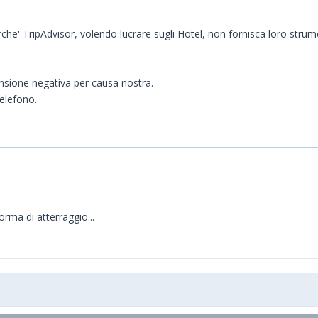
erche' TripAdvisor, volendo lucrare sugli Hotel, non fornisca loro stru
ensione negativa per causa nostra.
telefono.
rma di atterraggio...