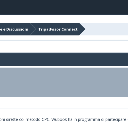
e e Discussioni
Tripadvisor Connect
zioni dirette col metodo CPC. Wubook ha in programma di partecipare 