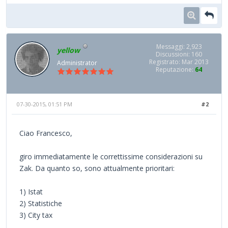
Messaggi: 2,923
yellow
Discussioni: 160
Registrato: Mar 2013
Administrator
Reputazione:
64
07-30-2015, 01:51 PM
#2
Ciao Francesco,
giro immediatamente le correttissime considerazioni su
Zak. Da quanto so, sono attualmente prioritari:
1) Istat
2) Statistiche
3) City tax