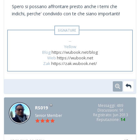
Spero si possano affrontare presto anche i temi che
indichi, perche' condivido con te che siano importanti!
--
Yellow
Blog
https://wubook.net/blog
Web
https://wubook.net
Zak
https://zak.wubook.net/
Messaggi: 489
RS019
Discussioni: 91
Registrato: Jun 2013
Senior Member
Reputazione:
14