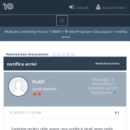
LOGIN
REGISTRATI
>
>
>
WuBook Community Forum
NEWS
💬 Idee Proposte e Discussioni
notifica
arrivi
Valutazione discussione:
notifica arrivi
Modi discussione
Messaggi: 14
PL027
Discussioni: 5
Registrato: Jul 2015
Junior Member
Reputazione:
0
07-30-2015, 11:52 AM
#1
Sarebbe molto utile avere una notifica degli arrivi nella