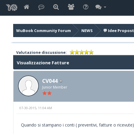
WuBook Community Forum
NEWS
💬 Idee Propost
Valutazione discussione:
Visualizzazione Fatture
CV044
Junior Member
07-30-2015, 11:04 AM
Quando si stampano i conti ( preventivi, fatture o ricevute)