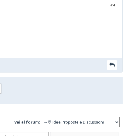
#4
Vai al forum: