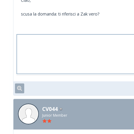
Ciao,
scusa la domanda: ti riferisci a Zak vero?
CV044
Junior Member