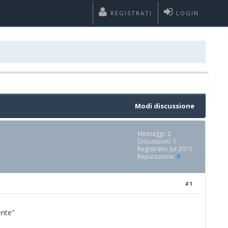
REGISTRATI
LOGIN
Modi discussione
Messaggi: 2
Discussioni: 1
Registrato: Jul 2015
Reputazione:
0
#1
ente"