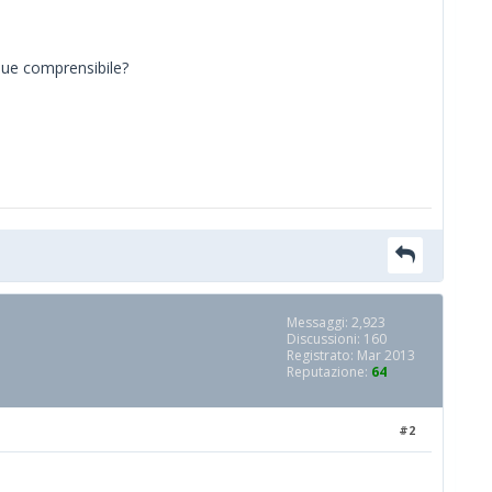
que comprensibile?
Messaggi: 2,923
Discussioni: 160
Registrato: Mar 2013
Reputazione:
64
#2