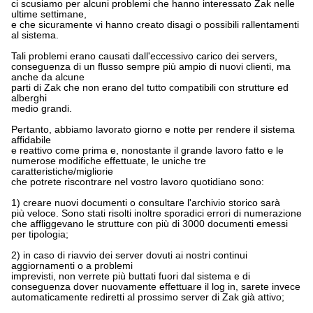
ci scusiamo per alcuni problemi che hanno interessato Zak nelle
ultime settimane,
e che sicuramente vi hanno creato disagi o possibili rallentamenti
al sistema.
Tali problemi erano causati dall'eccessivo carico dei servers,
conseguenza di un flusso sempre più ampio di nuovi clienti, ma
anche da alcune
parti di Zak che non erano del tutto compatibili con strutture ed
alberghi
medio grandi.
Pertanto, abbiamo lavorato giorno e notte per rendere il sistema
affidabile
e reattivo come prima e, nonostante il grande lavoro fatto e le
numerose modifiche effettuate, le uniche tre
caratteristiche/migliorie
che potrete riscontrare nel vostro lavoro quotidiano sono:
1) creare nuovi documenti o consultare l'archivio storico sarà
più veloce. Sono stati risolti inoltre sporadici errori di numerazione
che affliggevano le strutture con più di 3000 documenti emessi
per tipologia;
2) in caso di riavvio dei server dovuti ai nostri continui
aggiornamenti o a problemi
imprevisti, non verrete più buttati fuori dal sistema e di
conseguenza dover nuovamente effettuare il log in, sarete invece
automaticamente rediretti al prossimo server di Zak già attivo;