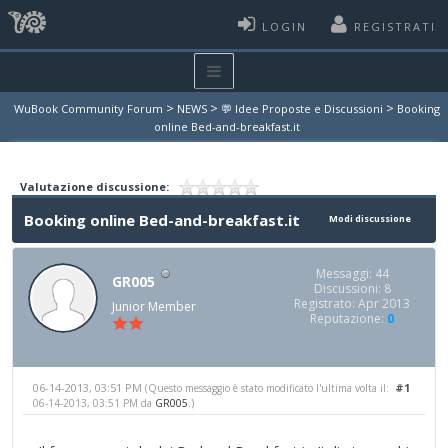
LOGIN
REGISTRATI
>
>
>
WuBook Community Forum
NEWS
💬 Idee Proposte e Discussioni
Booking
online Bed-and-breakfast.it
Valutazione discussione:
Booking online Bed-and-breakfast.it
Modi discussione
Messaggi: 44
GR005
Discussioni: 8
Registrato: Apr 2013
Junior Member
Reputazione:
0
06-14-2013, 03:51 PM
#1
(Questo messaggio è stato modificato l'ultima volta il:
06-14-2013, 03:51 PM da
GR005
.)