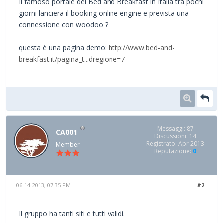
Il famoso portale dei Bed and Breakfast in Italia tra pochi
giorni lanciera il booking online engine e prevista una
connessione con woodoo ?
questa è una pagina demo:
http://www.bed-and-
breakfast.it/pagina_t...dregione=7
Messaggi: 87
CA001
Discussioni: 14
Registrato: Apr 2013
Member
Reputazione:
0
06-14-2013, 07:35 PM
#2
Il gruppo ha tanti siti e tutti validi.