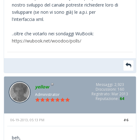
nostro sviluppo del canale potreste richiedere loro di
sviluppare (se non vi sono già) le a.p.i. per
l'interfaccia xml.
..oltre che votarlo nei sondaggi WuBook:
https://wubook.net/woodoo/polls/
Messaggi: 2,923
yellow
Discussioni: 160
Registrato: Mar 2013
Administrator
Reputazione:
64
06-19-2013, 05:13 PM
#6
beh,