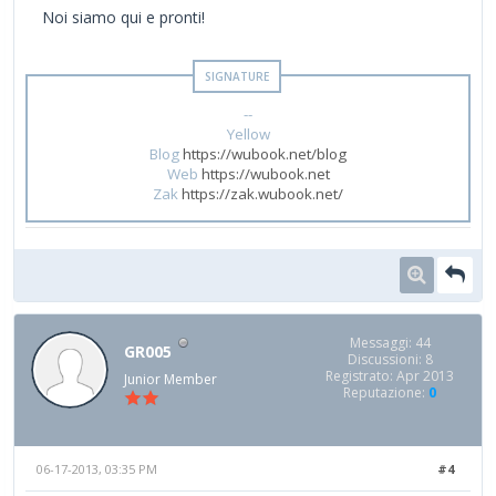
Noi siamo qui e pronti!
--
Yellow
Blog
https://wubook.net/blog
Web
https://wubook.net
Zak
https://zak.wubook.net/
Messaggi: 44
GR005
Discussioni: 8
Registrato: Apr 2013
Junior Member
Reputazione:
0
06-17-2013, 03:35 PM
#4