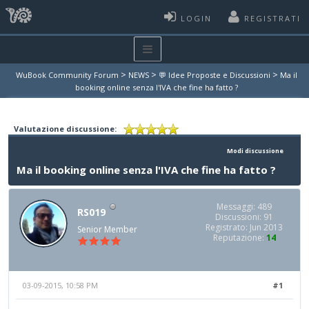
LOGIN
REGISTRATI
>
>
>
WuBook Community Forum
NEWS
💬 Idee Proposte e Discussioni
Ma il
booking online senza l'IVA che fine ha fatto ?
Valutazione discussione:
Modi discussione
Ma il booking online senza l'IVA che fine ha fatto ?
Messaggi: 489
RS019
Discussioni: 91
Registrato: Jun 2013
Senior Member
Reputazione:
14
03-09-2015, 10:58 PM
#1