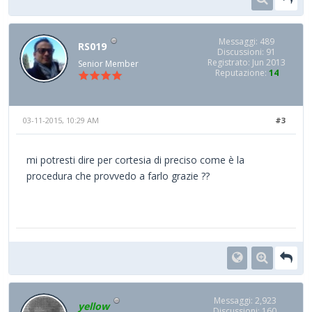
Messaggi: 489
RS019
Discussioni: 91
Registrato: Jun 2013
Senior Member
Reputazione:
14
03-11-2015, 10:29 AM
#3
mi potresti dire per cortesia di preciso come è la
procedura che provvedo a farlo grazie ??
Messaggi: 2,923
yellow
Discussioni: 160