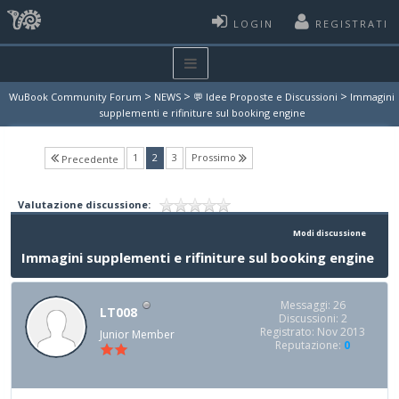
LOGIN
REGISTRATI
>
>
>
WuBook Community Forum
NEWS
💬 Idee Proposte e Discussioni
Immagini
supplementi e rifiniture sul booking engine
(current)
1
2
3
Prossimo
Precedente
Valutazione discussione:
Modi discussione
Immagini supplementi e rifiniture sul booking engine
Messaggi: 26
LT008
Discussioni: 2
Registrato: Nov 2013
Junior Member
Reputazione:
0