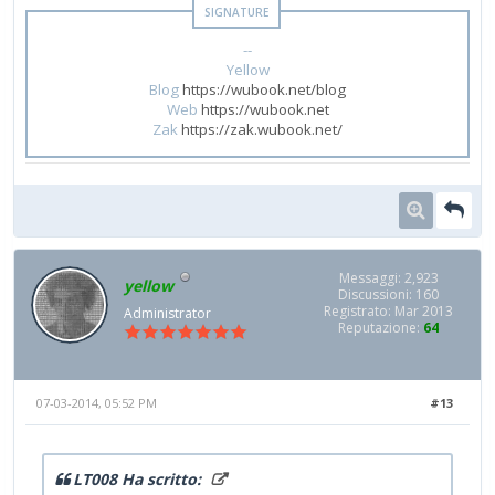
--
Yellow
Blog
https://wubook.net/blog
Web
https://wubook.net
Zak
https://zak.wubook.net/
Messaggi: 2,923
yellow
Discussioni: 160
Registrato: Mar 2013
Administrator
Reputazione:
64
07-03-2014, 05:52 PM
#13
LT008 Ha scritto: