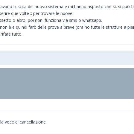
nciavano l'uscita del nuovo sistema e mi hanno risposto che si, si può
erire due volte :: per trovare le nuove.
ssetto o altro, poi non lfunziona via sms o whatsapp.
on è e quindi farò delle prove a breve (ora ho tutte le strutture a p
ifare tutto.
la voce di cancellazione.