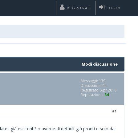
REGISTRATI
LOGIN
Modi discussione
Messaggi: 139
Discussioni: 44
Registrato: Apr 2018
Reputazione:
34
#1
tes già esistenti? o averne di default già pronti e solo da