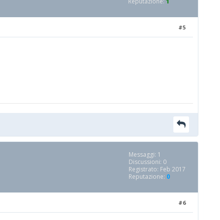
Reputazione:
1
#5
Messaggi: 1
Discussioni: 0
Registrato: Feb 2017
Reputazione:
0
#6