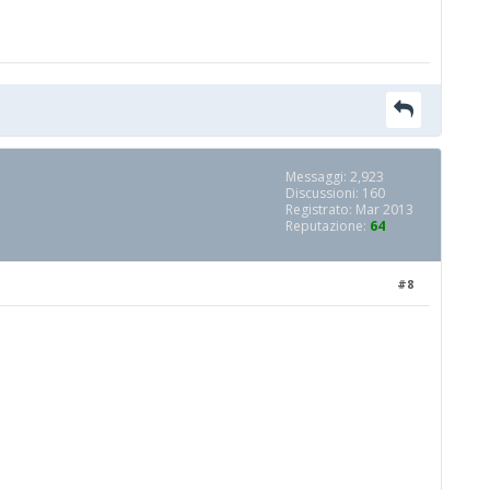
Messaggi: 2,923
Discussioni: 160
Registrato: Mar 2013
Reputazione:
64
#8