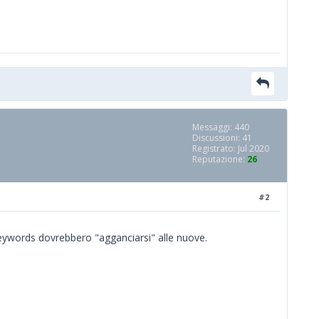
Messaggi: 440
Discussioni: 41
Registrato: Jul 2020
Reputazione:
26
#2
 keywords dovrebbero "agganciarsi" alle nuove.