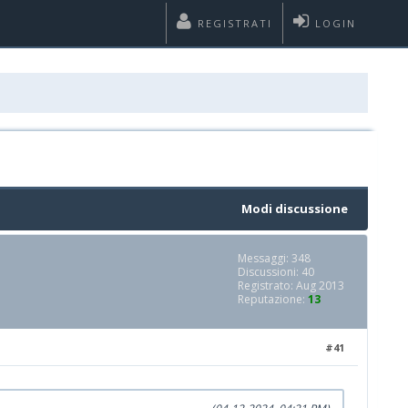
REGISTRATI
LOGIN
Modi discussione
Messaggi: 348
Discussioni: 40
Registrato: Aug 2013
Reputazione:
13
#41