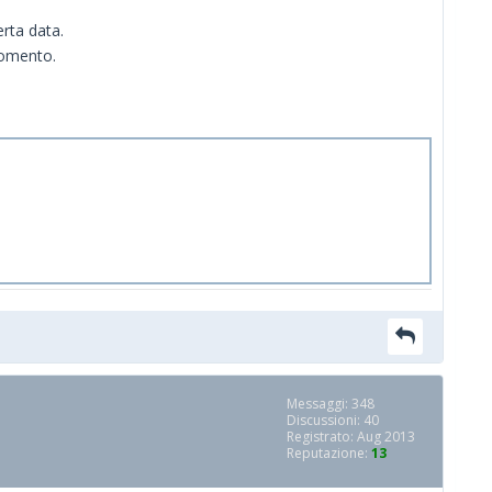
rta data.
momento.
Messaggi: 348
Discussioni: 40
Registrato: Aug 2013
Reputazione:
13