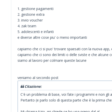
1. gestione pagamenti
2. gestione extra
3. invio voucher
4. zak team
5. adolescenti e infanti
e diverse altre cose piu' o meno importanti
capiamo che ci si puo' trovare spaesati con la nuova app, 
capiamo che ci sono dei limiti o delle sviste e che alcune 
siamo al lavoro per colmare queste lacune
veniamo al secondo post
Citazione:
C'è un problema di base, voi fate i programmi e non gli a
Pertanto (e parlo solo di questa parte che è la prima che
Mi chiama tizio, mi chiede se ho una preno dal al