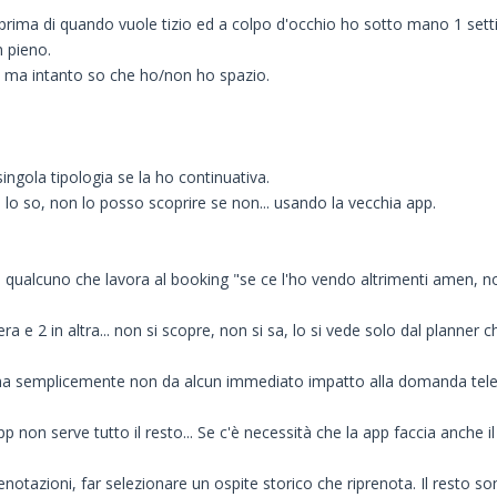
g prima di quando vuole tizio ed a colpo d'occhio ho sotto mano 1 se
 pieno.
o ma intanto so che ho/non ho spazio.
singola tipologia se la ho continuativa.
 lo so, non lo posso scoprire se non... usando la vecchia app.
di qualcuno che lavora al booking "se ce l'ho vendo altrimenti amen, n
 e 2 in altra... non si scopre, non si sa, lo si vede solo dal planner ch
ma semplicemente non da alcun immediato impatto alla domanda telefon
non serve tutto il resto... Se c'è necessità che la app faccia anche il 
enotazioni, far selezionare un ospite storico che riprenota. Il resto s