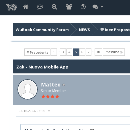
WuBook Community Forum
NEWS
💬 Idee Propost
…
…
(current)
1
3
4
5
6
7
10
Prossimo
Precedente
Zak - Nuova Mobile App
Matteo
Senior Member
04-16-2024, 06:18 PM