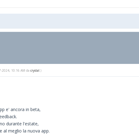
-17-2024, 10:16 AM da
crystal
.)
pp e' ancora in beta,
feedback.
o durante l'estate,
are al meglio la nuova app.