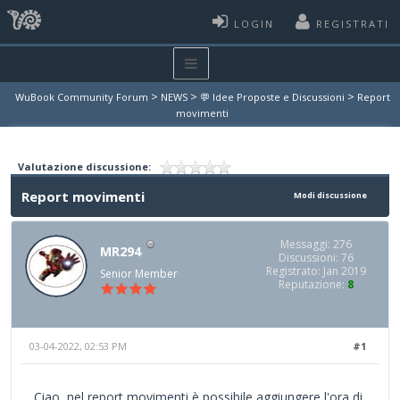
LOGIN
REGISTRATI
>
>
>
WuBook Community Forum
NEWS
💬 Idee Proposte e Discussioni
Report
movimenti
Valutazione discussione:
Report movimenti
Modi discussione
Messaggi: 276
MR294
Discussioni: 76
Registrato: Jan 2019
Senior Member
Reputazione:
8
03-04-2022, 02:53 PM
#1
Ciao, nel report movimenti è possibile aggiungere l'ora di