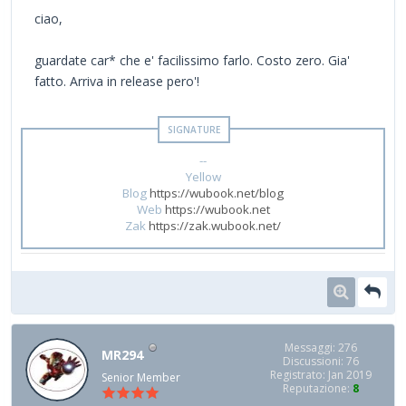
ciao,
guardate car* che e' facilissimo farlo. Costo zero. Gia'
fatto. Arriva in release pero'!
--
Yellow
Blog
https://wubook.net/blog
Web
https://wubook.net
Zak
https://zak.wubook.net/
Messaggi: 276
MR294
Discussioni: 76
Registrato: Jan 2019
Senior Member
Reputazione:
8