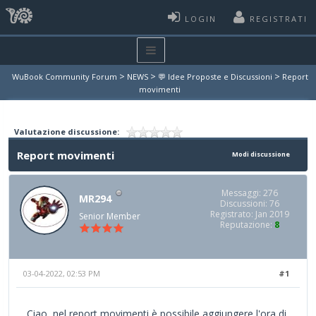
LOGIN
REGISTRATI
>
>
>
WuBook Community Forum
NEWS
💬 Idee Proposte e Discussioni
Report
movimenti
Valutazione discussione:
Report movimenti
Modi discussione
Messaggi: 276
MR294
Discussioni: 76
Registrato: Jan 2019
Senior Member
Reputazione:
8
03-04-2022, 02:53 PM
#1
Ciao, nel report movimenti è possibile aggiungere l'ora di