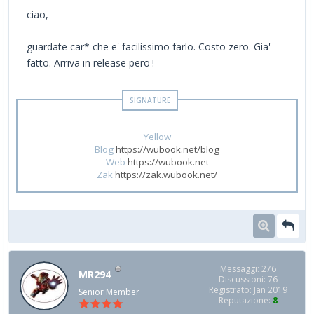
ciao,
guardate car* che e' facilissimo farlo. Costo zero. Gia'
fatto. Arriva in release pero'!
--
Yellow
Blog
https://wubook.net/blog
Web
https://wubook.net
Zak
https://zak.wubook.net/
Messaggi: 276
MR294
Discussioni: 76
Registrato: Jan 2019
Senior Member
Reputazione:
8