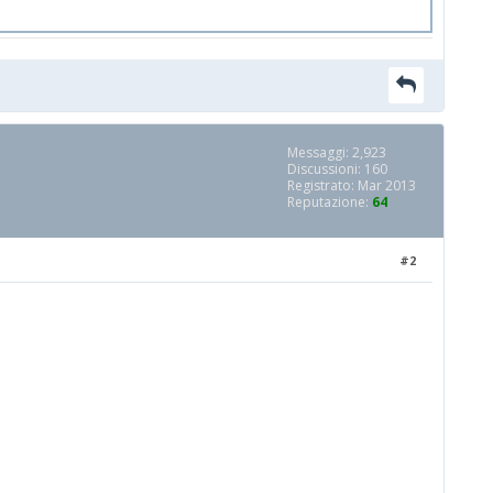
Messaggi: 2,923
Discussioni: 160
Registrato: Mar 2013
Reputazione:
64
#2