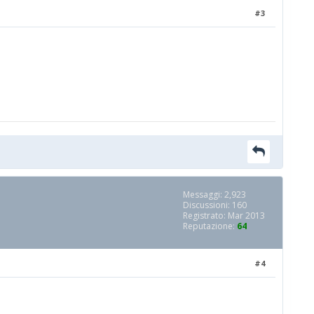
#3
Messaggi: 2,923
Discussioni: 160
Registrato: Mar 2013
Reputazione:
64
#4