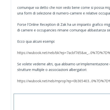
comunque va detto che non vedo bene come si possa miglio
una form di selezione di numero-camere e relative occupa
Forse l'Online Reception di Zak ha un impianto grafico mig
di camere e occupancies rimane comunque abbastanza sim
Ecco qua alcuni esempi:
https://wubook.net/neb/bk?ep=7acbf7d5&w_...0%7D%7D
Se volete vederne altri, qua abbiamo un'implementazione d
strutture multiple o associazioni albergatori:
https://wubook.net/neb/mprop?ep=0b365403...0%7D%7