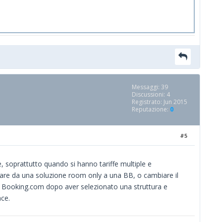
Messaggi: 39
Discussioni: 4
Registrato: Jun 2015
Reputazione:
0
#5
, soprattutto quando si hanno tariffe multiple e
ssare da una soluzione room only a una BB, o cambiare il
a Booking.com dopo aver selezionato una struttura e
ace.