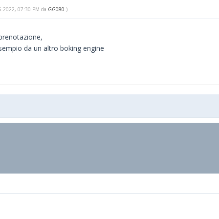
-06-2022, 07:30 PM da
GG080
.)
 prenotazione,
 esempio da un altro boking engine