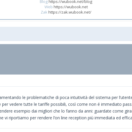
Blog
https://wubook.net/blog
Web
https://wubook.net
Zak
https://zak.wubook.net/
entando le problematiche di poca intuitività del sistema per l’utente
e per vedere tutte le tariffe possibili, così come non é immediato pa
ndere esempio dai migliori che lo fanno da anni: guardate come gir
e vi riportiamo per rendere l’on line reception più immediata ed effic