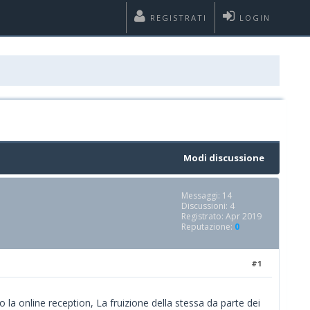
REGISTRATI
LOGIN
Modi discussione
Messaggi: 14
Discussioni: 4
Registrato: Apr 2019
Reputazione:
0
#1
a online reception, La fruizione della stessa da parte dei