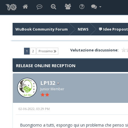
WuBook Community Forum
NEWS
💬 Idee Propost
Valutazione discussione:
(current)
1
2
Prossimo
RELEASE ONLINE RECEPTION
LP132
Junior Member
02-06-2022, 03:29 PM
Buongiorno a tutti, espongo qui un problema che penso sia 