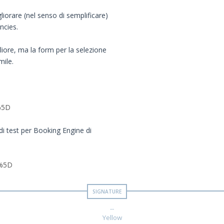
rare (nel senso di semplificare)
ncies.
liore, ma la form per la selezione
ile.
%5D
i test per Booking Engine di
D%5D
--
Yellow