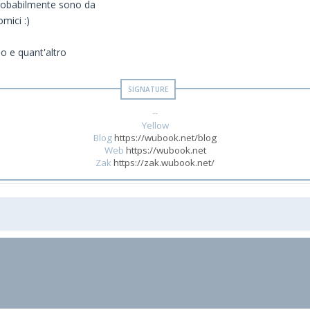
 probabilmente sono da
mici :)
o e quant'altro
--
Yellow
Blog
https://wubook.net/blog
Web
https://wubook.net
Zak
https://zak.wubook.net/