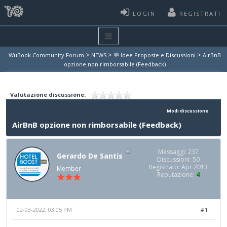
LOGIN
REGISTRATI
>
>
>
WuBook Community Forum
NEWS
💬 Idee Proposte e Discussioni
AirBnB
opzione non rimborsabile (Feedback)
Valutazione discussione:
Modi discussione
AirBnB opzione non rimborsabile (Feedback)
Messaggi: 237
Gerardo De Santis
Discussioni: 50
Registrato: Apr 2013
Member
Reputazione:
4
02-03-2022, 03:05 PM
#1