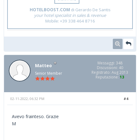
HOTELBOOST.COM
di Gerardo De Santis
your hotel specialist in sales & revenue
Mobile: +39 338 464 8716
Messaggi: 348
Matteo
Discussioni: 40
Registrato: Aug 2013
Senior Member
Reputazione:
13
02-11-2022, 06:32 PM
#4
Avevo frainteso. Grazie
M