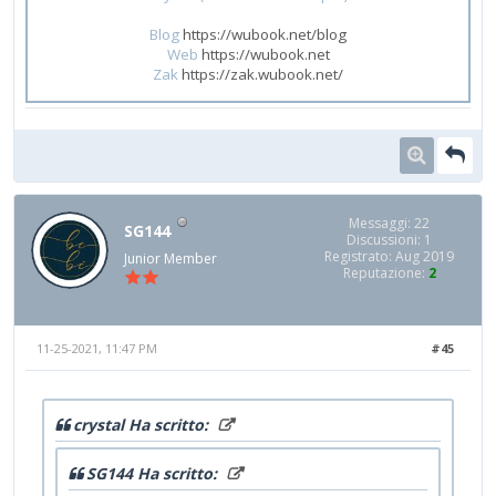
Blog
https://wubook.net/blog
Web
https://wubook.net
Zak
https://zak.wubook.net/
Messaggi: 22
SG144
Discussioni: 1
Registrato: Aug 2019
Junior Member
Reputazione:
2
11-25-2021, 11:47 PM
#45
crystal Ha scritto:
SG144 Ha scritto: