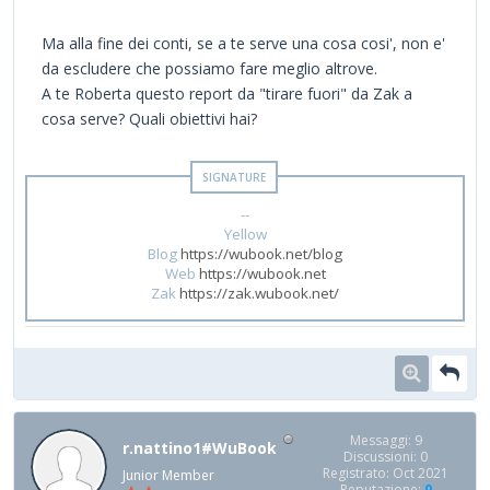
Ma alla fine dei conti, se a te serve una cosa cosi', non e'
da escludere che possiamo fare meglio altrove.
A te Roberta questo report da "tirare fuori" da Zak a
cosa serve? Quali obiettivi hai?
--
Yellow
Blog
https://wubook.net/blog
Web
https://wubook.net
Zak
https://zak.wubook.net/
Messaggi: 9
r.nattino1#WuBook
Discussioni: 0
Registrato: Oct 2021
Junior Member
Reputazione:
0