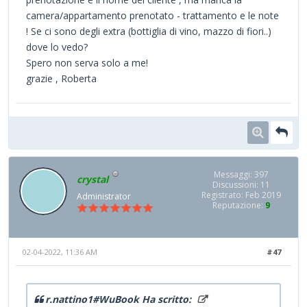
camera/appartamento prenotato - trattamento e le note
! Se ci sono degli extra (bottiglia di vino, mazzo di fiori..)
dove lo vedo?
Spero non serva solo a me!
grazie , Roberta
Messaggi: 397
crystal
Discussioni: 11
Registrato: Feb 2019
Administrator
Reputazione:
9
02-04-2022, 11:36 AM
#47
r.nattino1#WuBook Ha scritto: