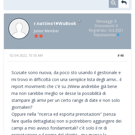
Messaggi: 9
r.nattino1#WuBook
Discussioni: 0
Registrato: Oct 2021
Junior Member
Reputazione:
0
02-04-2022, 10:55 AM
#46
Scusate sono nuova, da poco sto usando il gestionale e
mi trovo in difficoltà con una semplice lista degli arrivi... il
report movimenti che c'è su zWiew andrebbe già bene
ma non sarebbe meglio se desse la possibilità di
stampare gli arrivi per un certo range di date e non solo
giornalieri?
Oppure nella "ricerca ed esporta prenotazioni" (senza
fare quella dettagliata) non si potrebbero aggiungere dei
campi a mio avviso fondamentali? c'è solo il nr di
prenotazione e il nome del cliente , ma manca la