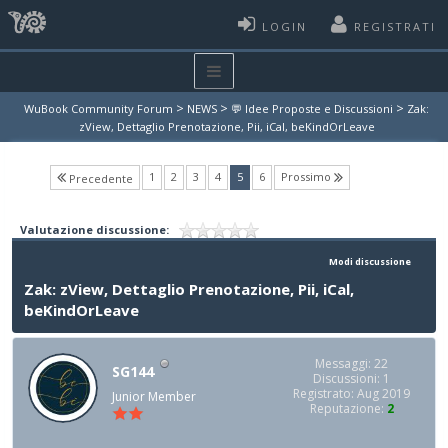
LOGIN
REGISTRATI
>
>
>
WuBook Community Forum
NEWS
💬 Idee Proposte e Discussioni
Zak:
zView, Dettaglio Prenotazione, Pii, iCal, beKindOrLeave
(current)
1
2
3
4
5
6
Prossimo
Precedente
Valutazione discussione:
Modi discussione
Zak: zView, Dettaglio Prenotazione, Pii, iCal,
beKindOrLeave
Messaggi: 22
SG144
Discussioni: 1
Registrato: Aug 2019
Junior Member
Reputazione:
2