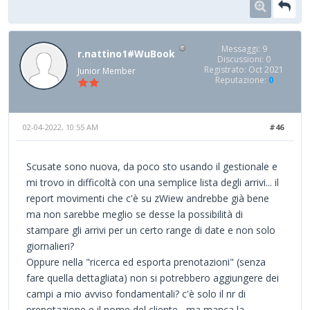
Messaggi: 9
r.nattino1#WuBook
Discussioni: 0
Registrato: Oct 2021
Junior Member
Reputazione:
0
02-04-2022, 10:55 AM
#46
Scusate sono nuova, da poco sto usando il gestionale e
mi trovo in difficoltà con una semplice lista degli arrivi... il
report movimenti che c'è su zWiew andrebbe già bene
ma non sarebbe meglio se desse la possibilità di
stampare gli arrivi per un certo range di date e non solo
giornalieri?
Oppure nella "ricerca ed esporta prenotazioni" (senza
fare quella dettagliata) non si potrebbero aggiungere dei
campi a mio avviso fondamentali? c'è solo il nr di
prenotazione e il nome del cliente , ma manca la