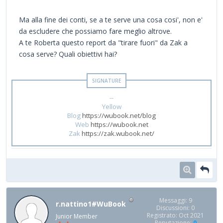
Ma alla fine dei conti, se a te serve una cosa cosi', non e'
da escludere che possiamo fare meglio altrove.
A te Roberta questo report da "tirare fuori" da Zak a
cosa serve? Quali obiettivi hai?
--
Yellow
Blog
https://wubook.net/blog
Web
https://wubook.net
Zak
https://zak.wubook.net/
Messaggi: 9
r.nattino1#WuBook
Discussioni: 0
Registrato: Oct 2021
Junior Member
Reputazione:
0