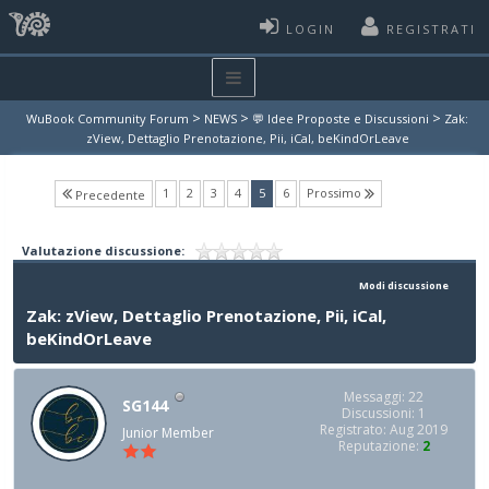
LOGIN
REGISTRATI
>
>
>
WuBook Community Forum
NEWS
💬 Idee Proposte e Discussioni
Zak:
zView, Dettaglio Prenotazione, Pii, iCal, beKindOrLeave
(current)
1
2
3
4
5
6
Prossimo
Precedente
Valutazione discussione:
Modi discussione
Zak: zView, Dettaglio Prenotazione, Pii, iCal,
beKindOrLeave
Messaggi: 22
SG144
Discussioni: 1
Registrato: Aug 2019
Junior Member
Reputazione:
2