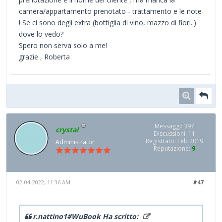
camera/appartamento prenotato - trattamento e le note
! Se ci sono degli extra (bottiglia di vino, mazzo di fiori..)
dove lo vedo?
Spero non serva solo a me!
grazie , Roberta
Messaggi: 397
crystal
Discussioni: 11
Registrato: Feb 2019
Administrator
Reputazione:
9
02-04-2022, 11:36 AM
#47
r.nattino1#WuBook Ha scritto: