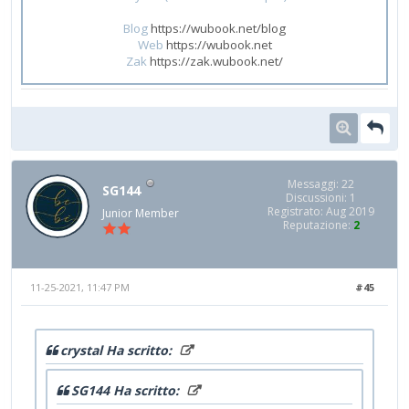
Blog
https://wubook.net/blog
Web
https://wubook.net
Zak
https://zak.wubook.net/
Messaggi: 22
SG144
Discussioni: 1
Registrato: Aug 2019
Junior Member
Reputazione:
2
11-25-2021, 11:47 PM
#45
crystal Ha scritto:
SG144 Ha scritto: