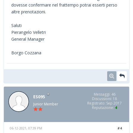
dovesse confermare nel frattempo potrai esserti perso
altre prenotazioni.
Saluti
Pierangelo Velletri
General Manager
Borgo Cozzana
Messaggi: 46
ES095
Discussioni: 18
Registrato: Sep 2017
Junior Member
Reputazione:
4
06-12-2021, 07:39 PM
#4