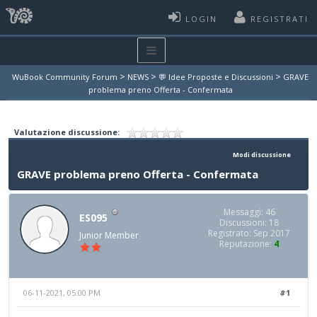
LOGIN
REGISTRATI
>
>
>
WuBook Community Forum
NEWS
💬 Idee Proposte e Discussioni
GRAVE
problema preno Offerta - Confermata
Valutazione discussione:
Modi discussione
GRAVE problema preno Offerta - Confermata
Messaggi: 46
ES095
Discussioni: 18
Registrato: Sep 2017
Junior Member
Reputazione:
4
06-11-2021, 05:00 PM
#1