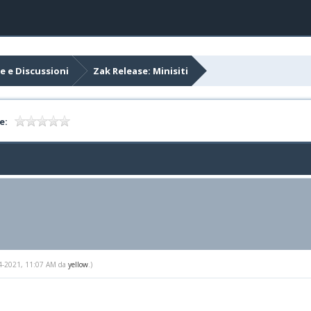
e e Discussioni
Zak Release: Minisiti
e:
-04-2021, 11:07 AM da
yellow
.)