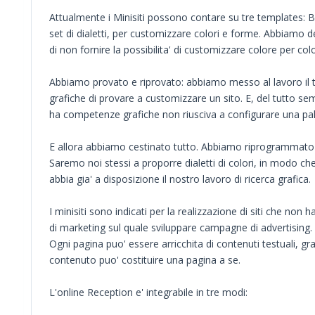
Attualmente i Minisiti possono contare su tre templates: 
set di dialetti, per customizzare colori e forme. Abbiamo d
di non fornire la possibilita' di customizzare colore per col
Abbiamo provato e riprovato: abbiamo messo al lavoro i
grafiche di provare a customizzare un sito. E, del tutto s
ha competenze grafiche non riusciva a configurare una pale
E allora abbiamo cestinato tutto. Abbiamo riprogrammato l
Saremo noi stessi a proporre dialetti di colori, in modo ch
abbia gia' a disposizione il nostro lavoro di ricerca grafica.
I minisiti sono indicati per la realizzazione di siti che non
di marketing sul quale sviluppare campagne di advertising. S
Ogni pagina puo' essere arricchita di contenuti testuali, graf
contenuto puo' costituire una pagina a se.
L'online Reception e' integrabile in tre modi: