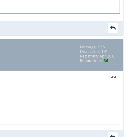
Messaggi: 936
Discussioni: 141
Registrato: Apr 2013
Reputazione:
36
#4