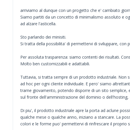
arriviamo al dunque con un progetto che e' cambiato giorno
Siamo partiti da un concetto di minimalismo assoluto e ogn
ad alzare l'asticella.
Sto parlando dei minisiti.
Si tratta della possibilita' di permettervi di sviluppare, c
Per assoluta trasparenza: siamo contenti dei risultati. Con
Molto ben customizzabili e adattabili.
Tuttavia, si tratta sempre di un prodotto industriale. Non
ad hoc per ogni cliente individuale. E pero' siamo altretta
trarne giovamento, potendo disporre di un sito semplice, 
sul fronte dell'amministrazione del dominio o dell'hostin
Di piu', il prodotto industriale apre la porta ad aclune possib
qualche mese o qualche anno, iniziano a stancare. La possi
colori e le forme puo' permettervi di rinfrescare il proprio si