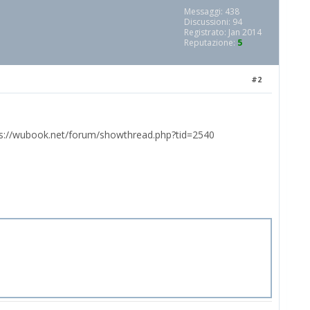
Messaggi: 438
Discussioni: 94
Registrato: Jan 2014
Reputazione:
5
#2
ps://wubook.net/forum/showthread.php?tid=2540