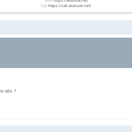
Web
https://wubook.net
Zak
https://zak.wubook.net/
o sito. ?