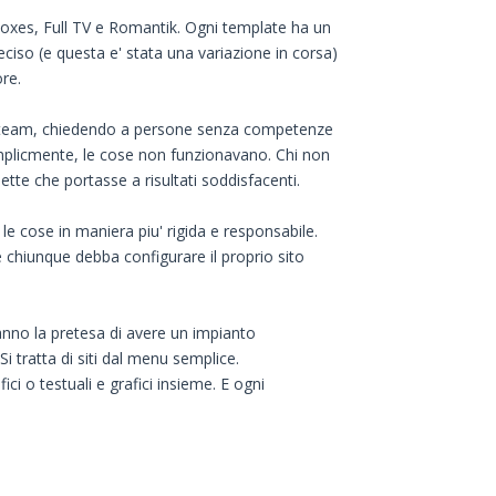
Boxes, Full TV e Romantik. Ogni template ha un
eciso (e questa e' stata una variazione in corsa)
ore.
l team, chiedendo a persone senza competenze
emplicmente, le cose non funzionavano. Chi non
tte che portasse a risultati soddisfacenti.
e cose in maniera piu' rigida e responsabile.
e chiunque debba configurare il proprio sito
 hanno la pretesa di avere un impianto
i tratta di siti dal menu semplice.
ici o testuali e grafici insieme. E ogni