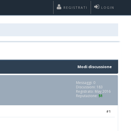
REGISTRATI
LOGIN
Modi discussione
Messaggi: 0
Discussioni: 183
Registrato: May 2016
Reputazione:
51
#1