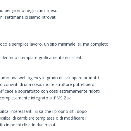
 per giorno negli ultimi mesi.
i settimana ci siamo ritrovati
on poco e semplice lavoro, un sito minimale, si, ma completo.
sideriamo i template graficamente eccellenti.
 siamo una web agency in grado di sviluppare prodotti
nto convinti di una cosa: molte strutture potrebbero
efficace e soprattutto con costi estremamente ridotti
g, completamente integrato al PMS Zak.
ilita' interessanti. Si sa che i proprio siti, dopo
bilita' di cambiare templates o di modificare i
to in pochi click. In due minuti.