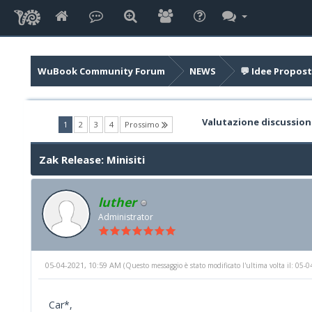
WuBook Community Forum
NEWS
💬 Idee Propost
Valutazione discussion
(current)
1
2
3
4
Prossimo
Zak Release: Minisiti
luther
Administrator
05-04-2021, 10:59 AM
(Questo messaggio è stato modificato l'ultima volta il: 05
Car*,