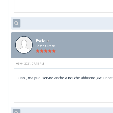
Esda
Posting Freak
05-04-2021, 07:15 PM
Ciao , ma puo' servire anche a noi che abbiamo gia' il nostr