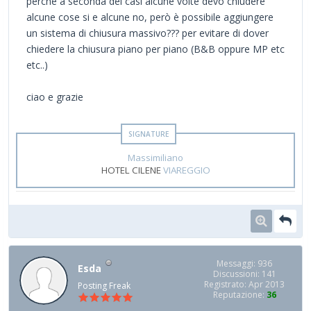
perchè a seconda dei casi alcune volte devo chiudere
alcune cose si e alcune no, però è possibile aggiungere
un sistema di chiusura massivo??? per evitare di dover
chiedere la chiusura piano per piano (B&B oppure MP etc
etc..)
ciao e grazie
Massimiliano
HOTEL CILENE
VIAREGGIO
Messaggi: 936
Esda
Discussioni: 141
Registrato: Apr 2013
Posting Freak
Reputazione:
36