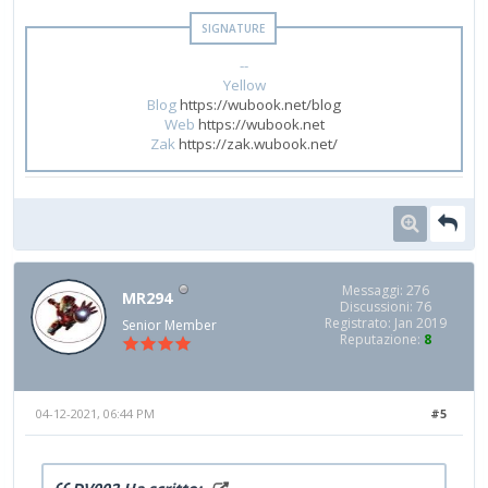
--
Yellow
Blog
https://wubook.net/blog
Web
https://wubook.net
Zak
https://zak.wubook.net/
Messaggi: 276
MR294
Discussioni: 76
Registrato: Jan 2019
Senior Member
Reputazione:
8
04-12-2021, 06:44 PM
#5