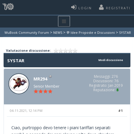
LOGIN
REGISTRATI
>
>
>
WuBook Community Forum
NEWS
💬 Idee Proposte e Discussioni
SYSTAR
Valutazione discussione:
SYSTAR
Modi discussione
Messaggi: 276
MR294
Discussioni: 76
Registrato: Jan 2019
Senior Member
Reputazione:
8
04-11-2021, 12:14 PM
#1
Ciao, purtroppo devo tenere i piani tariffari separati