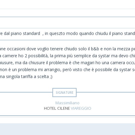
sure dal piano standard , in queszto modo quando chiudu il piano standa
ne occasioni dove voglio tenere chiudo solo il b&b e non la mezza pensi
a camere ho 2 possibilità, la prima più semplice da systar ma devo chi
da chiusure, ma da chiusure il problema è che magari ho una camera occu
on è un problema mi arrangio, però visto che è possibile da systar se
a singola tariffa a scelta ;)
Massimiliano
HOTEL CILENE
VIAREGGIO