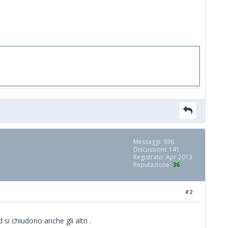
Messaggi: 936
Discussioni: 141
Registrato: Apr 2013
Reputazione:
36
#2
si chiudono anche gli altri .