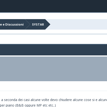
e e Discussioni
SYSTAR
hè a seconda dei casi alcune volte devo chiudere alcune cose si e alcu
o per piano (B&B oppure MP etc etc..)