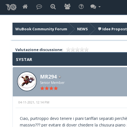
WuBook Community Forum
NEWS
💬 Idee Propost
Valutazione discussione:
SYSTAR
MR294
Senior Member
04-11-2021, 12:14 PM
Ciao, purtroppo devo tenere i piani tariffari separati perc
massivo??? per evitare di dover chiedere la chiusura pian