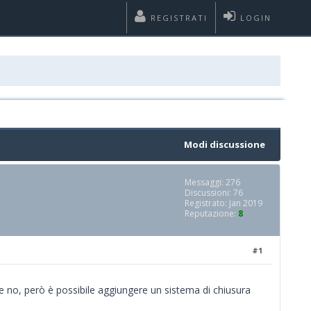
REGISTRATI
LOGIN
Modi discussione
Messaggi: 276
Discussioni: 76
Registrato: Jan 2019
Reputazione:
8
#1
ne no, però è possibile aggiungere un sistema di chiusura