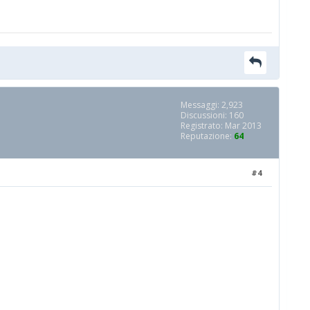
Messaggi: 2,923
Discussioni: 160
Registrato: Mar 2013
Reputazione:
64
#4