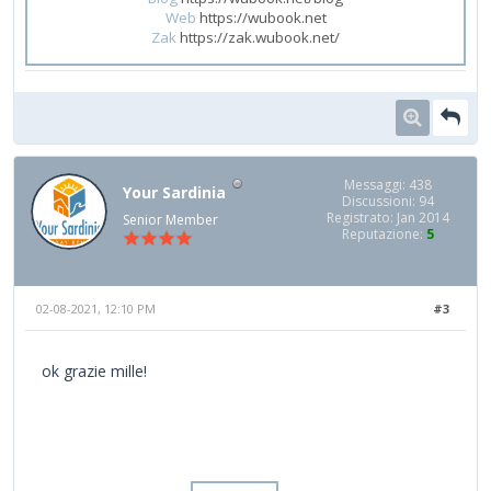
Web
https://wubook.net
Zak
https://zak.wubook.net/
Messaggi: 438
Your Sardinia
Discussioni: 94
Registrato: Jan 2014
Senior Member
Reputazione:
5
02-08-2021, 12:10 PM
#3
ok grazie mille!