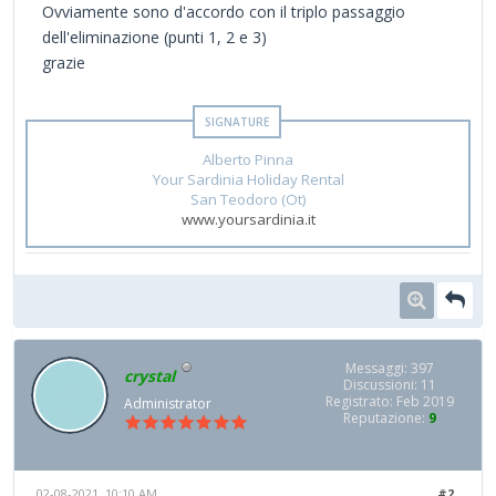
Ovviamente sono d'accordo con il triplo passaggio
dell'eliminazione (punti 1, 2 e 3)
grazie
Alberto Pinna
Your Sardinia Holiday Rental
San Teodoro (Ot)
www.yoursardinia.it
Messaggi: 397
crystal
Discussioni: 11
Registrato: Feb 2019
Administrator
Reputazione:
9
02-08-2021, 10:10 AM
#2