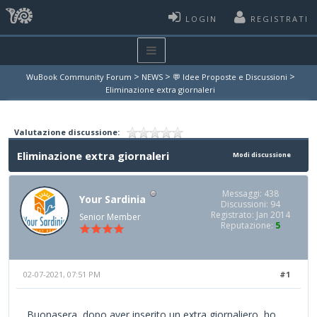
LOGIN
REGISTRATI
>
>
>
WuBook Community Forum
NEWS
💬 Idee Proposte e Discussioni
Eliminazione extra giornaleri
Valutazione discussione:
Eliminazione extra giornaleri
Modi discussione
Messaggi: 438
Your Sardinia
Discussioni: 94
Registrato: Jan 2014
Senior Member
Reputazione:
5
02-07-2021, 07:51 PM
#1
Buonasera, dopo aver inserito un extra giornaliero, ho