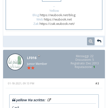
--
Yellow
Blog
https://wubook.net/blog
Web
https://wubook.net
Zak
https://zak.wubook.net/
Messaggi: 22
LF016
Discussioni: 5
Registrato: Dec 2013
Junior Member
Reputazione:
1
01-18-2021, 09:13 PM
#2
yellow Ha scritto:
Car*,