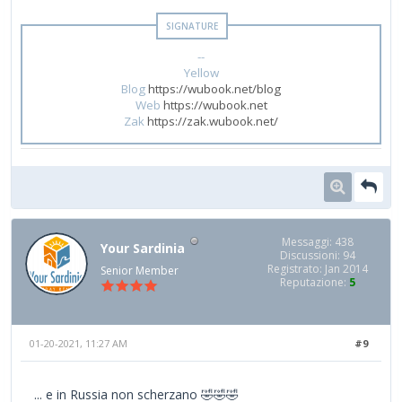
--
Yellow
Blog
https://wubook.net/blog
Web
https://wubook.net
Zak
https://zak.wubook.net/
Messaggi: 438
Your Sardinia
Discussioni: 94
Registrato: Jan 2014
Senior Member
Reputazione:
5
01-20-2021, 11:27 AM
#9
... e in Russia non scherzano 🤣🤣🤣