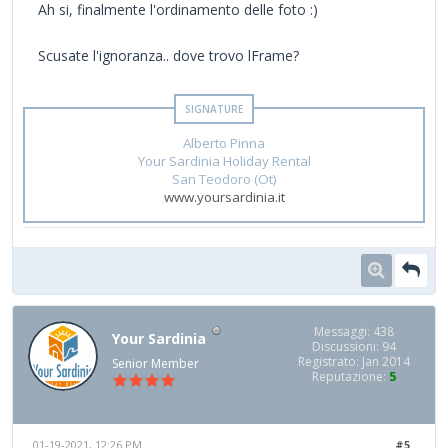
Ah si, finalmente l'ordinamento delle foto :)
Scusate l'ignoranza.. dove trovo lFrame?
Alberto Pinna
Your Sardinia Holiday Rental
San Teodoro (Ot)
www.yoursardinia.it
Messaggi: 438
Your Sardinia
Discussioni: 94
Registrato: Jan 2014
Senior Member
Reputazione:
5
01-19-2021, 12:26 PM
#5