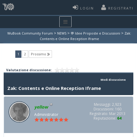
LOGIN
REGISTRATI
>
>
>
WuBook Community Forum
NEWS
💬 Idee Proposte e Discussioni
Zak:
Contents e Online Reception Iframe
(current)
1
2
Prossimo
Valutazione discussione:
Modi discussione
Zak: Contents e Online Reception Iframe
Messaggi: 2,923
yellow
Discussioni: 160
Registrato: Mar 2013
Administrator
Reputazione:
64