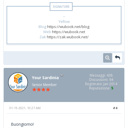
--
Yellow
Blog
https://wubook.net/blog
Web
https://wubook.net
Zak
https://zak.wubook.net/
Messaggi: 438
Your Sardinia
Discussioni: 94
Registrato: Jan 2014
Senior Member
Reputazione:
5
01-19-2021, 10:27 AM
#4
Buongiorno!