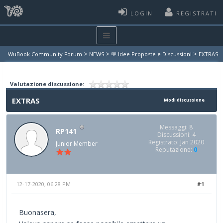
LOGIN
REGISTRATI
>
>
>
WuBook Community Forum
NEWS
💬 Idee Proposte e Discussioni
EXTRAS
Valutazione discussione:
EXTRAS
Modi discussione
Messaggi: 8
RP141
Discussioni: 4
Registrato: Jan 2020
Junior Member
Reputazione:
0
12-17-2020, 06:28 PM
#1
Buonasera,