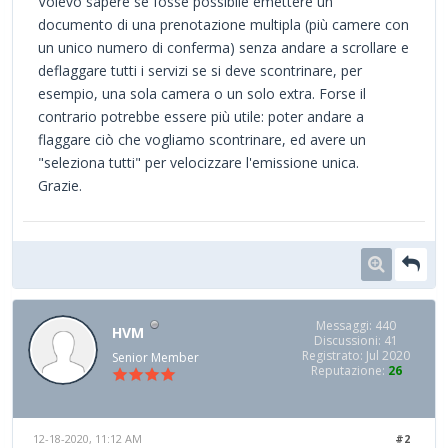
Volevo sapere se fosse possibile emettere un
documento di una prenotazione multipla (più camere con
un unico numero di conferma) senza andare a scrollare e
deflaggare tutti i servizi se si deve scontrinare, per
esempio, una sola camera o un solo extra. Forse il
contrario potrebbe essere più utile: poter andare a
flaggare ciò che vogliamo scontrinare, ed avere un
"seleziona tutti" per velocizzare l'emissione unica.
Grazie.
Messaggi: 440
HVM
Discussioni: 41
Registrato: Jul 2020
Senior Member
Reputazione:
26
12-18-2020, 11:12 AM
#2