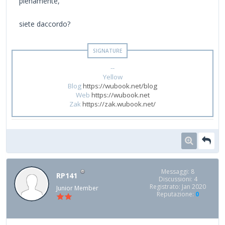
pienamente,
siete daccordo?
--
Yellow
Blog
https://wubook.net/blog
Web
https://wubook.net
Zak
https://zak.wubook.net/
Messaggi: 8
RP141
Discussioni: 4
Registrato: Jan 2020
Junior Member
Reputazione:
0