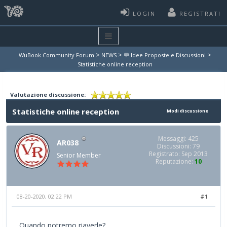
LOGIN
REGISTRATI
>
>
>
WuBook Community Forum
NEWS
💬 Idee Proposte e Discussioni
Statistiche online reception
Valutazione discussione:
Statistiche online reception
Modi discussione
Messaggi: 425
AR038
Discussioni: 79
Registrato: Sep 2013
Senior Member
Reputazione:
10
08-20-2020, 02:22 PM
#1
Quando potremo riaverle?