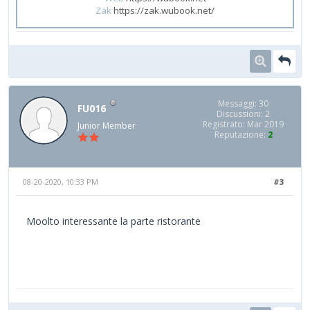
Zak
https://zak.wubook.net/
Messaggi: 30
FU016
Discussioni: 2
Registrato: Mar 2019
Junior Member
Reputazione:
2
08-20-2020, 10:33 PM
#3
Moolto interessante la parte ristorante