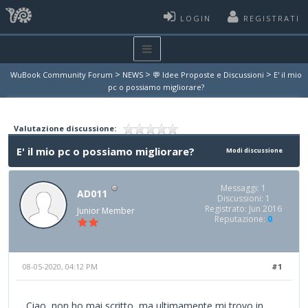
LOGIN
REGISTRATI
>
>
>
WuBook Community Forum
NEWS
💬 Idee Proposte e Discussioni
E' il mio
pc o possiamo migliorare?
Valutazione discussione:
E' il mio pc o possiamo migliorare?
Modi discussione
Messaggi: 1
AD011
Discussioni: 1
Registrato: Jun 2016
Junior Member
Reputazione:
0
08-05-2020, 04:12 PM
#1
Ciao, non ho mai scritto, ma ultimamente mi trovo in