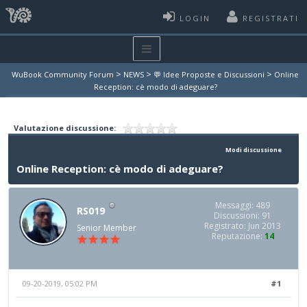
LOGIN
REGISTRATI
>
>
>
WuBook Community Forum
NEWS
💬 Idee Proposte e Discussioni
Online
Reception: cè modo di adeguare?
Valutazione discussione:
Modi discussione
Online Reception: cè modo di adeguare?
Messaggi: 489
RS019
Discussioni: 91
Registrato: Jun 2013
Senior Member
Reputazione:
14
09-20-2019, 05:02 PM
#1