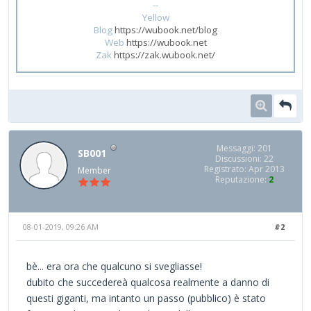
--
Yellow
Blog
https://wubook.net/blog
Web
https://wubook.net
Zak
https://zak.wubook.net/
Messaggi: 201
SB001
Discussioni: 22
Registrato: Apr 2013
Member
Reputazione:
2
08-01-2019, 09:26 AM
#2
bè... era ora che qualcuno si svegliasse!
dubito che succedereà qualcosa realmente a danno di
questi giganti, ma intanto un passo (pubblico) è stato