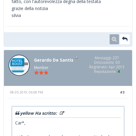
fatto, con l'autorevolezza degna della testata
grazie della notizia
silvia
Messaggi: 237
Gerardo De Santis
Discussioni: 50
Registrato: Apr 2013
Member
Reputazione:
4
08-05-2019, 06:08 PM
#3
yellow Ha scritto:
Car*,