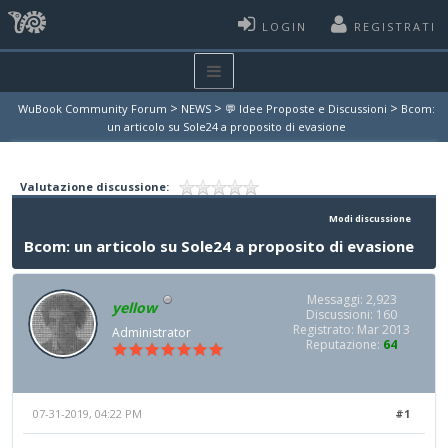
LOGIN
REGISTRATI
>
>
>
WuBook Community Forum
NEWS
💬 Idee Proposte e Discussioni
Bcom:
un articolo su Sole24 a proposito di evasione
Valutazione discussione:
Modi discussione
Bcom: un articolo su Sole24 a proposito di evasione
Messaggi: 2,923
yellow
Discussioni: 160
Registrato: Mar 2013
Administrator
Reputazione:
64
07-31-2019, 04:22 PM
#1