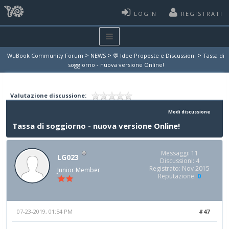
LOGIN
REGISTRATI
>
>
>
WuBook Community Forum
NEWS
💬 Idee Proposte e Discussioni
Tassa di
soggiorno - nuova versione Online!
Valutazione discussione:
Modi discussione
Tassa di soggiorno - nuova versione Online!
Messaggi: 11
LG023
Discussioni: 4
Registrato: Nov 2015
Junior Member
Reputazione:
0
07-23-2019, 01:54 PM
#47