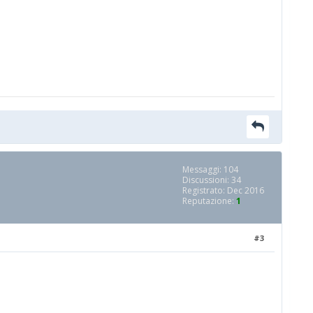
Messaggi: 104
Discussioni: 34
Registrato: Dec 2016
Reputazione:
1
#3