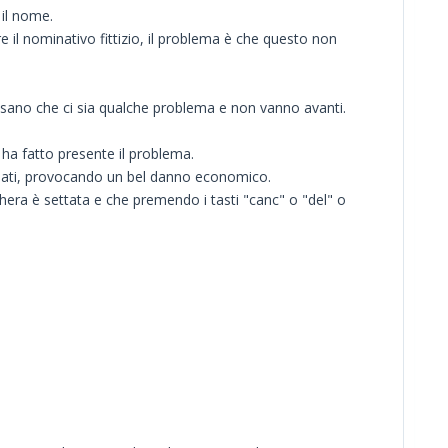
 il nome.
e il nominativo fittizio, il problema è che questo non
nsano che ci sia qualche problema e non vanno avanti.
 ha fatto presente il problema.
 dati, provocando un bel danno economico.
chera è settata e che premendo i tasti "canc" o "del" o