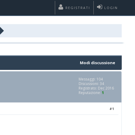
REGISTRATI
LOGIN
Modi discussione
Messaggi: 104
Discussioni: 34
Registrato: Dec 2016
Reputazione:
1
#1