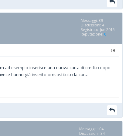
Messaggi: 39
Discussioni: 4
Registrato: Jun 2015
Reputazione:
0
#6
g.com ad esempio inserisce una nuova carta di credito dopo
nvece hanno già inserito omsostituito la carta.
Messaggi: 104
Discussioni: 34