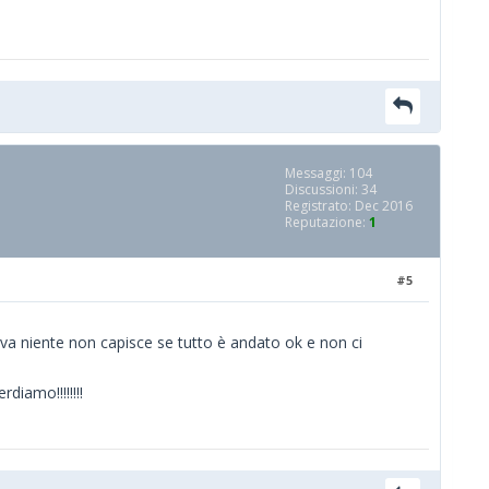
Messaggi: 104
Discussioni: 34
Registrato: Dec 2016
Reputazione:
1
#5
iva niente non capisce se tutto è andato ok e non ci
iamo!!!!!!!!