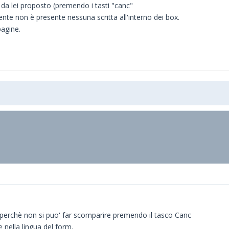
da lei proposto (premendo i tasti "canc"
lmente non è presente nessuna scritta all'interno dei box.
pagine.
perchè non si puo' far scomparire premendo il tasco Canc
 nella lingua del form.