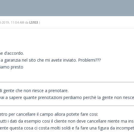
-13-2019, 11:04 AM da
LS103
.)
e d’accordo.
 a garanzia nel sito che mi avete inviato. Problemi???
diamo presto
i gente che non riesce a prenotare.
i a sapere quante prenotazioni perdiamo perchè la gente non riesce ad 
ietro per cancellare il campo allora potete fare cosi:
 tutti i dati da esempio cosi il cliente non deve cancellare niente ma ins
te questa cosa ci costa molti soldi e fa fare una figura da incompetent