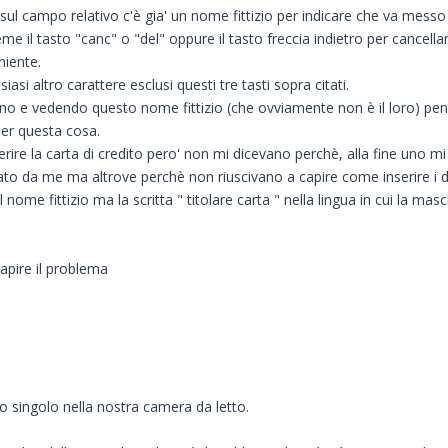
 sul campo relativo c'è gia' un nome fittizio per indicare che va messo
e il tasto "canc" o "del" oppure il tasto freccia indietro per cancellar
niente.
iasi altro carattere esclusi questi tre tasti sopra citati.
nno e vedendo questo nome fittizio (che ovviamente non è il loro) pe
er questa cosa.
rire la carta di credito pero' non mi dicevano perchè, alla fine uno mi
tato da me ma altrove perchè non riuscivano a capire come inserire i
me fittizio ma la scritta " titolare carta " nella lingua in cui la mas
apire il problema
o singolo nella nostra camera da letto.