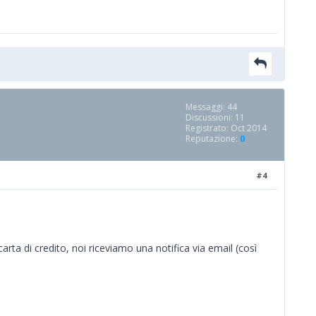
Messaggi: 44
Discussioni: 11
Registrato: Oct 2014
Reputazione:
0
#4
carta di credito, noi riceviamo una notifica via email (così