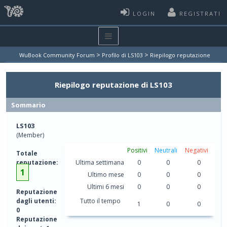
LOGIN
REGISTRATI
>
>
WuBook Community Forum
Profilo di LS103
Riepilogo reputazione
Riepilogo reputazione di LS103
Sommario
LS103
(Member)
Positivi
Neutrali
Negativi
Totale
reputazione:
Ultima settimana
0
0
0
1
Ultimo mese
0
0
0
Ultimi 6 mesi
0
0
0
Reputazione
dagli utenti:
Tutto il tempo
1
0
0
0
Reputazione