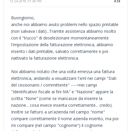
12-24-2018, 01:38 PM
#24
Buongiorno,
anche noi abbiamo avuto problemi nello spazio printable
(non salvava i dati)...Tramite assistenza abbiamo risolto
con il "trucco" di deselezionare momentaneamente
l'impostazione della fatturazione elettronica, abbiamo
inserito i dati printable, salvato correttamente e poi
riattivato la fatturazione elettronica.
Noi abbiamo notato che una volta emessa una fattura
elettronica, andando a visualizzare l'xml nei campi "Dati
del cessionario / committente" ---->nei campi
"Identificativo fiscale ai fini IVA" e "Nazione" appare la
scritta "None" (come se mancasse da inserire la
nazione... cosa invece inserita correttamente... credo).
Inoltre se fatturo a un'azienda nel campo "nome"
compare correttamente il nome azienda inserito, ma poi
mi compare (nel campo "cognome") il cognome