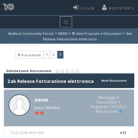
LOGIN
REGISTRATI
>
>
>
WuBook Community Forum
NEWS
💬 Idee Proposte e Discussioni
Zak
Release Fatturazione elettronica
(current)
1
2
3
Precedente
Valutazione discussione:
Zak Release Fatturazione elettronica
Modi discussione
Messaggi: 4
AR040
Discussioni: 1
Registrato: Oct 2013
Junior Member
Reputazione:
0
12-22-2018, 06:01 PM
#21