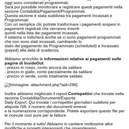
oggi sono considerati programmati.
Sarà poi possibile monitorare e registrare questi pagamenti nella
sezione Contabilità/Pagamenti/Programmati.
Questa sezione è stata suddivisa tra pagamenti Incassati e
Programmati.
Con un semplice clic potrete trasformare i pagamenti sospesi in
pagamenti registrati che verranno inseriti
quindi nella lista dei pagamenti incassati.
Il sistema vi indicherà anche se ci sono pagamenti programmati
che non sono stati incassati, cambiando lo
stato del pagamento da Programmato (scheduled) a Incassato
(payed) alla data di scadenza.
Abbiamo arricchito le
informazioni relative ai pagamenti sulle
pagine di InsideOut
:
- prezzo in rosso, conto ancora da saldare
- prezzo in giallo, conto parzialmente da saldare
- prezzo in verde, conto totalmente saldato
Inoltre abbiamo migliorato il report
Corrispettivi
che trovate nella
sezione Contabilità/Documenti/Exporta:
Daily Export. Qui trovate i corrispettivi giornalieri suddivisi per
aliquote IVA, il numero dei documenti emessi
e la numerazione corrispondente. Potete esportare questo file per
le ricevute così pure per le fatture.
Per il momento è tutto! Abbiamo in cantiere moltissime altre
modifiche e progetti interessanti che riprenderemo