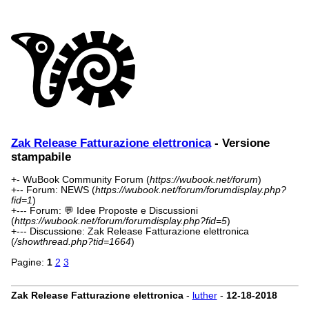
Zak Release Fatturazione elettronica
- Versione
stampabile
+- WuBook Community Forum (
https://wubook.net/forum
)
+-- Forum: NEWS (
https://wubook.net/forum/forumdisplay.php?
fid=1
)
+--- Forum: 💬 Idee Proposte e Discussioni
(
https://wubook.net/forum/forumdisplay.php?fid=5
)
+--- Discussione: Zak Release Fatturazione elettronica
(
/showthread.php?tid=1664
)
Pagine:
1
2
3
Zak Release Fatturazione elettronica
-
luther
-
12-18-2018