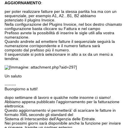
AGGIORNAMENTO
:
per poter realizzare fatture per la stessa partita Iva ma con un
sequenziale, per esempio A1, A2...B1, B2 abbiamo
potenziato il plugins Invoice.
Nella configurazione del Plugins Invoice, nel box destro chiamato
configurazione basta cliccare su Fattura e nel campo
Prefisso avrete la possibilità di inserire le sigle utili alla vostra
numerazione.
Quando andrete ad emettere fatture il sequenziale seguirà la
numerazione corrispondente e il numero fattura sarà
composto dal prefisso più il numero.
Il sequenziale si potrà selezionare in alto a sx da un menù a
tendina:
Un saluto
--------
Buongiorno a tutti!
dopo settimane di lavoro e qualche notte insonne ci siamo!
Abbiamo appena pubblicato l'aggiornamento per la fatturazione
elettronica.
Questo aggiornamento vi permetterà' di scaricare le fatture in
formato XML secondo gli standard del
Sistema di Interscambio dell'Agenzia delle Entrate.
Nei prossimi giorni sarà disponibile anche la funzione per inviare
e ricevere, tramite un partner esterno,