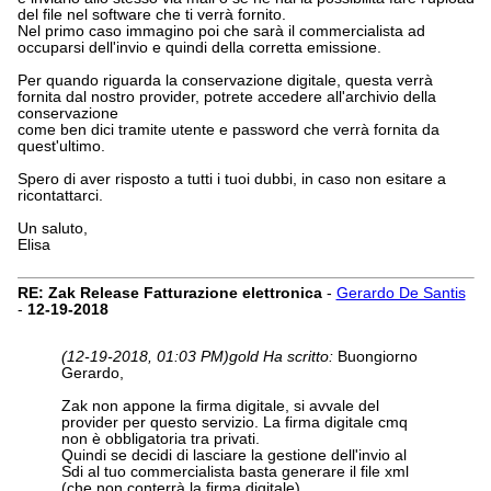
del file nel software che ti verrà fornito.
Nel primo caso immagino poi che sarà il commercialista ad
occuparsi dell'invio e quindi della corretta emissione.
Per quando riguarda la conservazione digitale, questa verrà
fornita dal nostro provider, potrete accedere all'archivio della
conservazione
come ben dici tramite utente e password che verrà fornita da
quest'ultimo.
Spero di aver risposto a tutti i tuoi dubbi, in caso non esitare a
ricontattarci.
Un saluto,
Elisa
RE: Zak Release Fatturazione elettronica
-
Gerardo De Santis
-
12-19-2018
(12-19-2018, 01:03 PM)
gold Ha scritto:
Buongiorno
Gerardo,
Zak non appone la firma digitale, si avvale del
provider per questo servizio. La firma digitale cmq
non è obbligatoria tra privati.
Quindi se decidi di lasciare la gestione dell'invio al
Sdi al tuo commercialista basta generare il file xml
(che non conterrà la firma digitale)