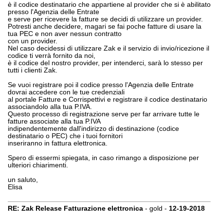
è il codice destinatario che appartiene al provider che si è abilitato
presso l'Agenzia delle Entrate
e serve per ricevere la fatture se decidi di utilizzare un provider.
Potresti anche decidere, magari se fai poche fatture di usare la
tua PEC e non aver nessun contratto
con un provider.
Nel caso decidessi di utilizzare Zak e il servizio di invio/ricezione il
codice ti verrà fornito da noi,
è il codice del nostro provider, per intenderci, sarà lo stesso per
tutti i clienti Zak.
Se vuoi registrare poi il codice presso l'Agenzia delle Entrate
dovrai accedere con le tue credenziali
al portale Fatture e Corrispettivi e registrare il codice destinatario
associandolo alla tua P.IVA.
Questo processo di registrazione serve per far arrivare tutte le
fatture associate alla tua P.IVA
indipendentemente dall'indirizzo di destinazione (codice
destinatario o PEC) che i tuoi fornitori
inseriranno in fattura elettronica.
Spero di essermi spiegata, in caso rimango a disposizione per
ulteriori chiarimenti.
un saluto,
Elisa
RE: Zak Release Fatturazione elettronica
- gold -
12-19-2018