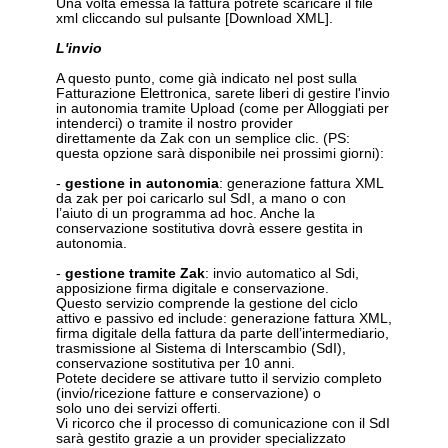
Una volta emessa la fattura potrete scaricare il file
xml cliccando sul pulsante [Download XML].
L'invio
A questo punto, come già indicato nel post sulla
Fatturazione Elettronica, sarete liberi di gestire l'invio
in autonomia tramite Upload (come per Alloggiati per
intenderci) o tramite il nostro provider
direttamente da Zak con un semplice clic. (PS:
questa opzione sarà disponibile nei prossimi giorni):
-
gestione in autonomia
: generazione fattura XML
da zak per poi caricarlo sul SdI, a mano o con
l’aiuto di un programma ad hoc. Anche la
conservazione sostitutiva dovrà essere gestita in
autonomia.
-
gestione tramite Zak
: invio automatico al Sdi,
apposizione firma digitale e conservazione.
Questo servizio comprende la gestione del ciclo
attivo e passivo ed include: generazione fattura XML,
firma digitale della fattura da parte dell’intermediario,
trasmissione al Sistema di Interscambio (SdI),
conservazione sostitutiva per 10 anni.
Potete decidere se attivare tutto il servizio completo
(invio/ricezione fatture e conservazione) o
solo uno dei servizi offerti.
Vi ricorco che il processo di comunicazione con il SdI
sarà gestito grazie a un provider specializzato