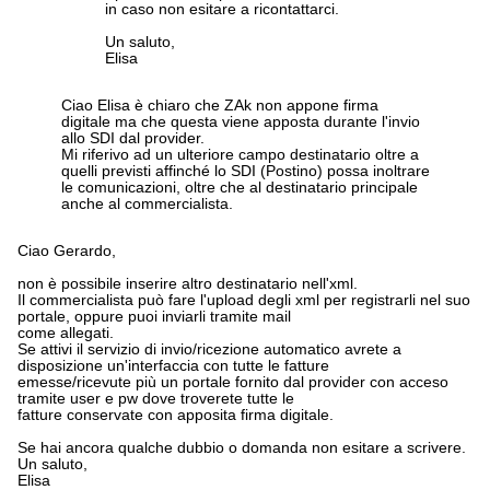
in caso non esitare a ricontattarci.
Un saluto,
Elisa
Ciao Elisa è chiaro che ZAk non appone firma
digitale ma che questa viene apposta durante l'invio
allo SDI dal provider.
Mi riferivo ad un ulteriore campo destinatario oltre a
quelli previsti affinché lo SDI (Postino) possa inoltrare
le comunicazioni, oltre che al destinatario principale
anche al commercialista.
Ciao Gerardo,
non è possibile inserire altro destinatario nell'xml.
Il commercialista può fare l'upload degli xml per registrarli nel suo
portale, oppure puoi inviarli tramite mail
come allegati.
Se attivi il servizio di invio/ricezione automatico avrete a
disposizione un'interfaccia con tutte le fatture
emesse/ricevute più un portale fornito dal provider con acceso
tramite user e pw dove troverete tutte le
fatture conservate con apposita firma digitale.
Se hai ancora qualche dubbio o domanda non esitare a scrivere.
Un saluto,
Elisa