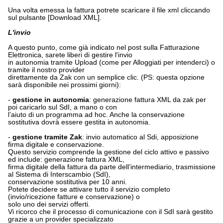
Una volta emessa la fattura potrete scaricare il file xml cliccando
sul pulsante [Download XML].
L'invio
A questo punto, come già indicato nel post sulla Fatturazione
Elettronica, sarete liberi di gestire l'invio
in autonomia tramite Upload (come per Alloggiati per intenderci) o
tramite il nostro provider
direttamente da Zak con un semplice clic. (PS: questa opzione
sarà disponibile nei prossimi giorni):
-
gestione in autonomia
: generazione fattura XML da zak per
poi caricarlo sul SdI, a mano o con
l’aiuto di un programma ad hoc. Anche la conservazione
sostitutiva dovrà essere gestita in autonomia.
-
gestione tramite Zak
: invio automatico al Sdi, apposizione
firma digitale e conservazione.
Questo servizio comprende la gestione del ciclo attivo e passivo
ed include: generazione fattura XML,
firma digitale della fattura da parte dell’intermediario, trasmissione
al Sistema di Interscambio (SdI),
conservazione sostitutiva per 10 anni.
Potete decidere se attivare tutto il servizio completo
(invio/ricezione fatture e conservazione) o
solo uno dei servizi offerti.
Vi ricorco che il processo di comunicazione con il SdI sarà gestito
grazie a un provider specializzato