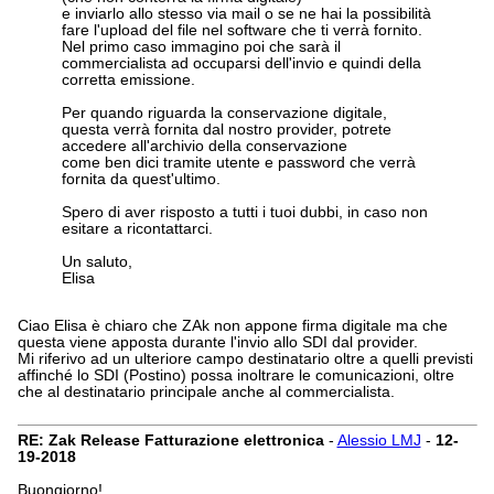
e inviarlo allo stesso via mail o se ne hai la possibilità
fare l'upload del file nel software che ti verrà fornito.
Nel primo caso immagino poi che sarà il
commercialista ad occuparsi dell'invio e quindi della
corretta emissione.
Per quando riguarda la conservazione digitale,
questa verrà fornita dal nostro provider, potrete
accedere all'archivio della conservazione
come ben dici tramite utente e password che verrà
fornita da quest'ultimo.
Spero di aver risposto a tutti i tuoi dubbi, in caso non
esitare a ricontattarci.
Un saluto,
Elisa
Ciao Elisa è chiaro che ZAk non appone firma digitale ma che
questa viene apposta durante l'invio allo SDI dal provider.
Mi riferivo ad un ulteriore campo destinatario oltre a quelli previsti
affinché lo SDI (Postino) possa inoltrare le comunicazioni, oltre
che al destinatario principale anche al commercialista.
RE: Zak Release Fatturazione elettronica
-
Alessio LMJ
-
12-
19-2018
Buongiorno!