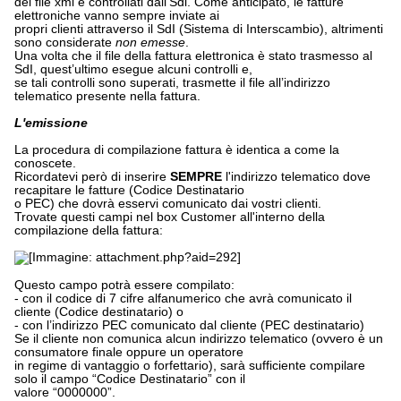
del file xml e controllati dall'Sdi. Come anticipato, le fatture
elettroniche vanno sempre inviate ai
propri clienti attraverso il SdI (Sistema di Interscambio), altrimenti
sono considerate
non emesse
.
Una volta che il file della fattura elettronica è stato trasmesso al
SdI, quest’ultimo esegue alcuni controlli e,
se tali controlli sono superati, trasmette il file all’indirizzo
telematico presente nella fattura.
L'emissione
La procedura di compilazione fattura è identica a come la
conoscete.
Ricordatevi però di inserire
SEMPRE
l'indirizzo telematico dove
recapitare le fatture (Codice Destinatario
o PEC) che dovrà esservi comunicato dai vostri clienti.
Trovate questi campi nel box Customer all'interno della
compilazione della fattura:
Questo campo potrà essere compilato:
- con il codice di 7 cifre alfanumerico che avrà comunicato il
cliente (Codice destinatario) o
- con l’indirizzo PEC comunicato dal cliente (PEC destinatario)
Se il cliente non comunica alcun indirizzo telematico (ovvero è un
consumatore finale oppure un operatore
in regime di vantaggio o forfettario), sarà sufficiente compilare
solo il campo “Codice Destinatario” con il
valore “0000000”.