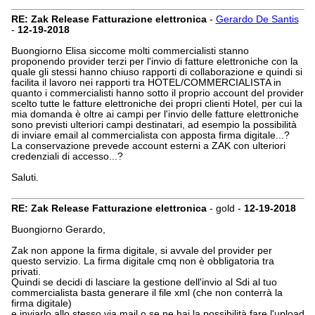
RE: Zak Release Fatturazione elettronica
-
Gerardo De Santis
-
12-19-2018
Buongiorno Elisa siccome molti commercialisti stanno
proponendo provider terzi per l'invio di fatture elettroniche con la
quale gli stessi hanno chiuso rapporti di collaborazione e quindi si
facilita il lavoro nei rapporti tra HOTEL/COMMERCIALISTA in
quanto i commercialisti hanno sotto il proprio account del provider
scelto tutte le fatture elettroniche dei propri clienti Hotel, per cui la
mia domanda è oltre ai campi per l'invio delle fatture elettroniche
sono previsti ulteriori campi destinatari, ad esempio la possibilità
di inviare email al commercialista con apposta firma digitale...?
La conservazione prevede account esterni a ZAK con ulteriori
credenziali di accesso...?
Saluti.
RE: Zak Release Fatturazione elettronica
- gold -
12-19-2018
Buongiorno Gerardo,
Zak non appone la firma digitale, si avvale del provider per
questo servizio. La firma digitale cmq non è obbligatoria tra
privati.
Quindi se decidi di lasciare la gestione dell'invio al Sdi al tuo
commercialista basta generare il file xml (che non conterrà la
firma digitale)
e inviarlo allo stesso via mail o se ne hai la possibilità fare l'upload