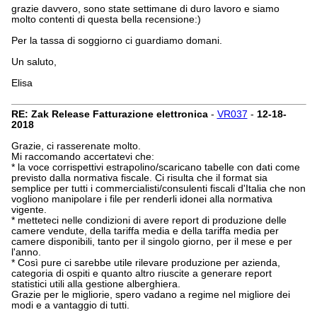
grazie davvero, sono state settimane di duro lavoro e siamo
molto contenti di questa bella recensione:)
Per la tassa di soggiorno ci guardiamo domani.
Un saluto,
Elisa
RE: Zak Release Fatturazione elettronica
-
VR037
-
12-18-
2018
Grazie, ci rasserenate molto.
Mi raccomando accertatevi che:
* la voce corrispettivi estrapolino/scaricano tabelle con dati come
previsto dalla normativa fiscale. Ci risulta che il format sia
semplice per tutti i commercialisti/consulenti fiscali d'Italia che non
vogliono manipolare i file per renderli idonei alla normativa
vigente.
* metteteci nelle condizioni di avere report di produzione delle
camere vendute, della tariffa media e della tariffa media per
camere disponibili, tanto per il singolo giorno, per il mese e per
l'anno.
* Così pure ci sarebbe utile rilevare produzione per azienda,
categoria di ospiti e quanto altro riuscite a generare report
statistici utili alla gestione alberghiera.
Grazie per le migliorie, spero vadano a regime nel migliore dei
modi e a vantaggio di tutti.