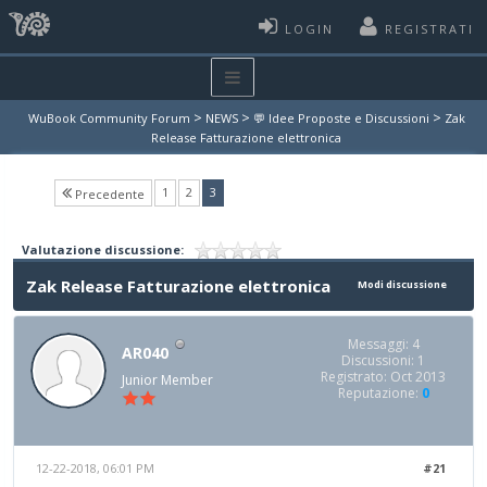
LOGIN
REGISTRATI
>
>
>
WuBook Community Forum
NEWS
💬 Idee Proposte e Discussioni
Zak
Release Fatturazione elettronica
(current)
1
2
3
Precedente
Valutazione discussione:
Zak Release Fatturazione elettronica
Modi discussione
Messaggi: 4
AR040
Discussioni: 1
Registrato: Oct 2013
Junior Member
Reputazione:
0
12-22-2018, 06:01 PM
#21