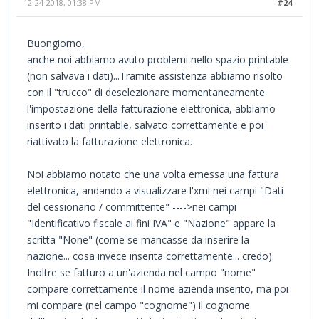
12-24-2018, 01:38 PM
#24
Buongiorno,
anche noi abbiamo avuto problemi nello spazio printable
(non salvava i dati)...Tramite assistenza abbiamo risolto
con il "trucco" di deselezionare momentaneamente
l'impostazione della fatturazione elettronica, abbiamo
inserito i dati printable, salvato correttamente e poi
riattivato la fatturazione elettronica.
Noi abbiamo notato che una volta emessa una fattura
elettronica, andando a visualizzare l'xml nei campi "Dati
del cessionario / committente" ---->nei campi
"Identificativo fiscale ai fini IVA" e "Nazione" appare la
scritta "None" (come se mancasse da inserire la
nazione... cosa invece inserita correttamente... credo).
Inoltre se fatturo a un'azienda nel campo "nome"
compare correttamente il nome azienda inserito, ma poi
mi compare (nel campo "cognome") il cognome